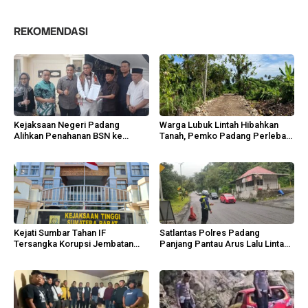
REKOMENDASI
Kejaksaan Negeri Padang
Warga Lubuk Lintah Hibahkan
Alihkan Penahanan BSN ke
Tanah, Pemko Padang Perlebar
Tahanan Kota
Jalan Lingkungan
Kejati Sumbar Tahan IF
Satlantas Polres Padang
Tersangka Korupsi Jembatan
Panjang Pantau Arus Lalu Lintas
Sikabu
Lembah Anai