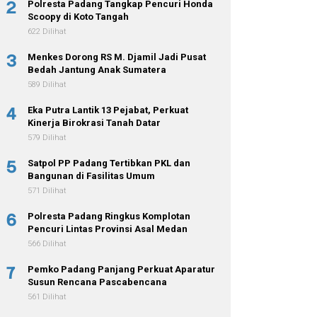
2
Polresta Padang Tangkap Pencuri Honda
Scoopy di Koto Tangah
622 Dilihat
3
Menkes Dorong RS M. Djamil Jadi Pusat
Bedah Jantung Anak Sumatera
589 Dilihat
4
Eka Putra Lantik 13 Pejabat, Perkuat
Kinerja Birokrasi Tanah Datar
579 Dilihat
5
Satpol PP Padang Tertibkan PKL dan
Bangunan di Fasilitas Umum
571 Dilihat
6
Polresta Padang Ringkus Komplotan
Pencuri Lintas Provinsi Asal Medan
566 Dilihat
7
Pemko Padang Panjang Perkuat Aparatur
Susun Rencana Pascabencana
561 Dilihat