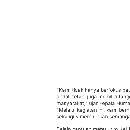
a
l
i
n
g
"Kami tidak hanya berfokus pa
andal, tetapi juga memiliki tan
masyarakat," ujar Kepala Huma
"Melalui kegiatan ini, kami b
sekaligus memulihkan semangat
Selain bantuan materi, tim KAI