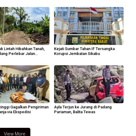
k Lintah Hibahkan Tanah,
Kejati Sumbar Tahan IF Tersangka
ang Perlebar Jalan
Korupsi Jembatan Sikabu
n
ttinggi Gagalkan Pengiriman
Ayla Terjun ke Jurang di Padang
nja via Ekspedisi
Pariaman, Balita Tewas
View More