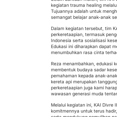
kegiatan trauma healing melalu
Tujuannya adalah untuk mengh
semangat belajar anak-anak s
Dalam kegiatan tersebut, tim 
perkeretaapian, termasuk penge
Indonesia serta sosialisasi ke
Edukasi ini diharapkan dapat 
menumbuhkan rasa cinta terhada
Reza menambahkan, edukasi kes
membentuk budaya sadar kese
pemahaman kepada anak-anak 
kereta api merupakan tanggung
perkeretaapian juga kami hara
wawasan generasi muda tentan
Melalui kegiatan ini, KAI Divr
komitmennya untuk terus hadir
serta mendukung pemulihan pas