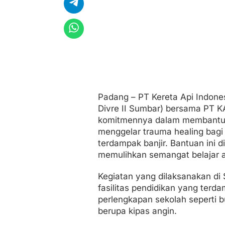
a
n
g
P
a
r
i
a
m
a
n
Padang – PT Kereta Api Indonesi
d
Divre II Sumbar) bersama PT K
e
n
komitmennya dalam membantu 
g
menggelar trauma healing bagi
a
terdampak banjir. Bantuan ini
n
memulihkan semangat belajar 
T
r
a
Kegiatan yang dilaksanakan di 
u
fasilitas pendidikan yang terd
m
perlengkapan sekolah seperti buk
a
H
berupa kipas angin.
e