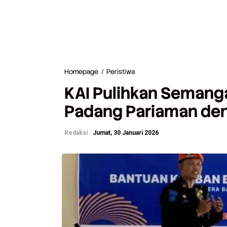
Homepage
/
Peristiwa
K
A
KAI Pulihkan Semanga
I
P
Padang Pariaman den
u
l
i
Redaksi
Jumat, 30 Januari 2026
h
k
a
n
S
e
m
a
n
g
a