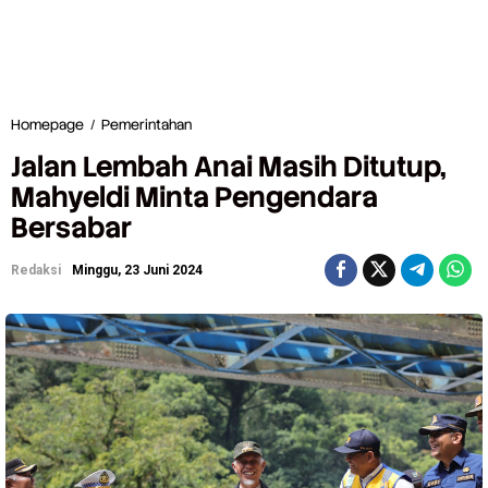
Homepage
/
Pemerintahan
J
a
Jalan Lembah Anai Masih Ditutup,
l
a
Mahyeldi Minta Pengendara
n
Bersabar
L
e
m
Redaksi
Minggu, 23 Juni 2024
b
a
h
A
n
a
i
M
a
s
i