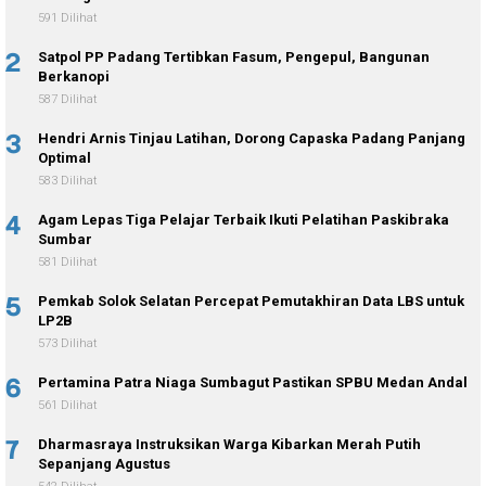
591 Dilihat
2
Satpol PP Padang Tertibkan Fasum, Pengepul, Bangunan
Berkanopi
587 Dilihat
3
Hendri Arnis Tinjau Latihan, Dorong Capaska Padang Panjang
Optimal
583 Dilihat
4
Agam Lepas Tiga Pelajar Terbaik Ikuti Pelatihan Paskibraka
Sumbar
581 Dilihat
5
Pemkab Solok Selatan Percepat Pemutakhiran Data LBS untuk
LP2B
573 Dilihat
6
Pertamina Patra Niaga Sumbagut Pastikan SPBU Medan Andal
561 Dilihat
7
Dharmasraya Instruksikan Warga Kibarkan Merah Putih
Sepanjang Agustus