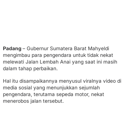
g
e
n
d
a
r
a
B
e
Padang
– Gubernur Sumatera Barat Mahyeldi
r
mengimbau para pengendara untuk tidak nekat
s
a
melewati Jalan Lembah Anai yang saat ini masih
b
dalam tahap perbaikan.
a
r
Hal itu disampaikannya menyusul viralnya video di
media sosial yang menunjukkan sejumlah
pengendara, terutama sepeda motor, nekat
menerobos jalan tersebut.