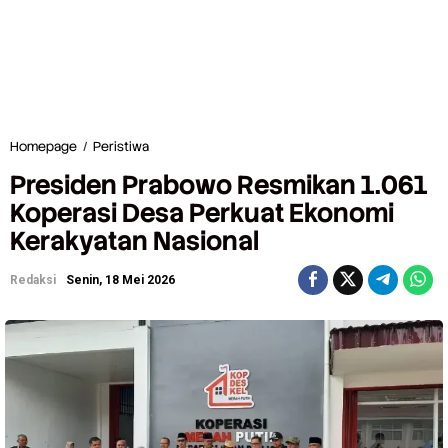
Homepage
/
Peristiwa
P
r
Presiden Prabowo Resmikan 1.061
e
s
Koperasi Desa Perkuat Ekonomi
i
Kerakyatan Nasional
d
e
n
Redaksi
Senin, 18 Mei 2026
P
r
a
b
o
w
o
R
e