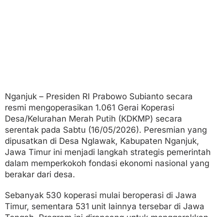
r
k
u
a
t
E
k
o
n
o
m
Nganjuk – Presiden RI Prabowo Subianto secara
i
resmi mengoperasikan 1.061 Gerai Koperasi
K
e
Desa/Kelurahan Merah Putih (KDKMP) secara
r
serentak pada Sabtu (16/05/2026). Peresmian yang
a
dipusatkan di Desa Nglawak, Kabupaten Nganjuk,
k
Jawa Timur ini menjadi langkah strategis pemerintah
y
a
dalam memperkokoh fondasi ekonomi nasional yang
t
berakar dari desa.
a
n
Sebanyak 530 koperasi mulai beroperasi di Jawa
N
a
Timur, sementara 531 unit lainnya tersebar di Jawa
s