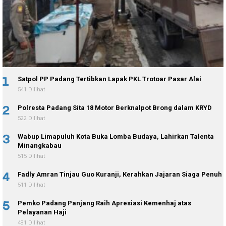
1
Satpol PP Padang Tertibkan Lapak PKL Trotoar Pasar Alai
541 Dilihat
2
Polresta Padang Sita 18 Motor Berknalpot Brong dalam KRYD
522 Dilihat
3
Wabup Limapuluh Kota Buka Lomba Budaya, Lahirkan Talenta
Minangkabau
515 Dilihat
4
Fadly Amran Tinjau Guo Kuranji, Kerahkan Jajaran Siaga Penuh
511 Dilihat
5
Pemko Padang Panjang Raih Apresiasi Kemenhaj atas
Pelayanan Haji
481 Dilihat