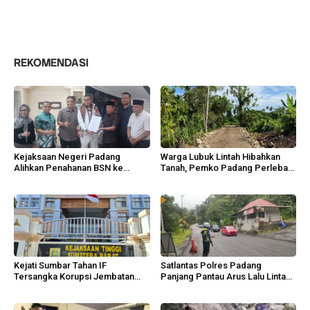
REKOMENDASI
Kejaksaan Negeri Padang
Warga Lubuk Lintah Hibahkan
Alihkan Penahanan BSN ke
Tanah, Pemko Padang Perlebar
Tahanan Kota
Jalan Lingkungan
Kejati Sumbar Tahan IF
Satlantas Polres Padang
Tersangka Korupsi Jembatan
Panjang Pantau Arus Lalu Lintas
Sikabu
Lembah Anai