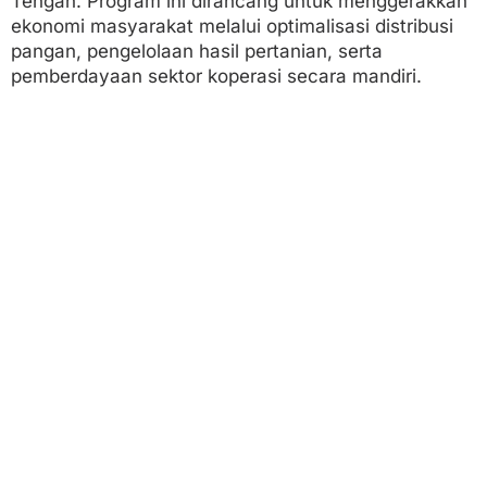
Tengah. Program ini dirancang untuk menggerakkan
i
ekonomi masyarakat melalui optimalisasi distribusi
o
n
pangan, pengelolaan hasil pertanian, serta
a
pemberdayaan sektor koperasi secara mandiri.
l