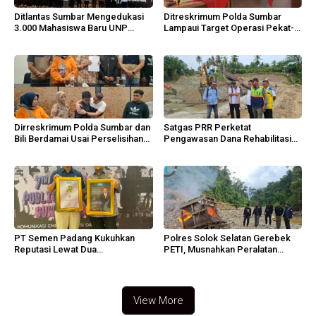
Ditlantas Sumbar Mengedukasi
Ditreskrimum Polda Sumbar
3.000 Mahasiswa Baru UNP
Lampaui Target Operasi Pekat-
Berlalu Lintas Tertib
Sikat Singgalang 2026
Dirreskrimum Polda Sumbar dan
Satgas PRR Perketat
Bili Berdamai Usai Perselisihan
Pengawasan Dana Rehabilitasi
Viral
Aceh
PT Semen Padang Kukuhkan
Polres Solok Selatan Gerebek
Reputasi Lewat Dua
PETI, Musnahkan Peralatan
Penghargaan PR Nasional
Sungai Bangko
View More