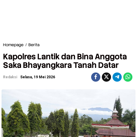
Homepage
/
Berita
K
a
Kapolres Lantik dan Bina Anggota
p
o
Saka Bhayangkara Tanah Datar
l
r
Redaksi
Selasa, 19 Mei 2026
e
s
L
a
n
t
i
k
d
a
n