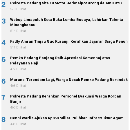
2
Polresta Padang Sita 18 Motor Berknalpot Brong dalam KRYD
520 Dilihat
3
Wabup Limapuluh Kota Buka Lomba Budaya, Lahirkan Talenta
Minangkabau
514 Dilihat
4
Fadly Amran Tinjau Guo Kuranji, Kerahkan Jajaran Siaga Penuh
511 Dilihat
5
Pemko Padang Panjang Raih Apresiasi Kemenhaj atas
Pelayanan Haji
479 Dilihat
6
Maransi Terendam Lagi, Warga Desak Pemko Padang Bertindak
468 Dilihat
7
Polresta Padang Kerahkan Personel Evakuasi Warga Korban
Banjir
463 Dilihat
8
Benni Warlis Ajukan Rp858 Miliar Pulihkan Infrastruktur Agam
438 Dilihat