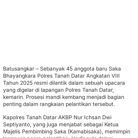
a
T
a
n
a
h
D
a
t
a
r
Batusangkar – Sebanyak 45 anggota baru Saka
Bhayangkara Polres Tanah Datar Angkatan VIII
Tahun 2025 resmi dilantik dalam sebuah upacara
yang digelar di lapangan Polres Tanah Datar,
kemarin. Prosesi mandi kembang menjadi bagian
penting dalam rangkaian pelantikan tersebut.
Kapolres Tanah Datar AKBP Nur Ichsan Dwi
Septiyanto, yang juga menjabat sebagai Ketua
Majelis Pembimbing Saka (Kamabisaka), memimpin