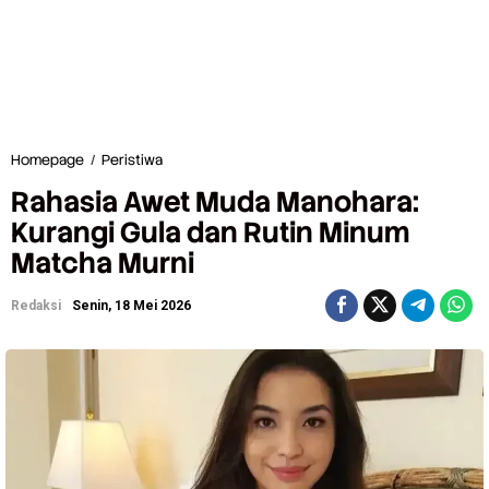
Homepage
/
Peristiwa
R
a
Rahasia Awet Muda Manohara:
h
a
Kurangi Gula dan Rutin Minum
s
Matcha Murni
i
a
A
Redaksi
Senin, 18 Mei 2026
w
e
t
M
u
d
a
M
a