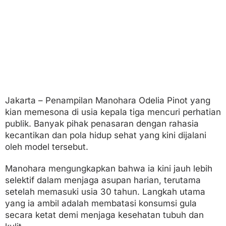
n
M
i
n
u
m
M
a
t
c
h
Jakarta – Penampilan Manohara Odelia Pinot yang
a
kian memesona di usia kepala tiga mencuri perhatian
M
u
publik. Banyak pihak penasaran dengan rahasia
r
kecantikan dan pola hidup sehat yang kini dijalani
n
oleh model tersebut.
i
Manohara mengungkapkan bahwa ia kini jauh lebih
selektif dalam menjaga asupan harian, terutama
setelah memasuki usia 30 tahun. Langkah utama
yang ia ambil adalah membatasi konsumsi gula
secara ketat demi menjaga kesehatan tubuh dan