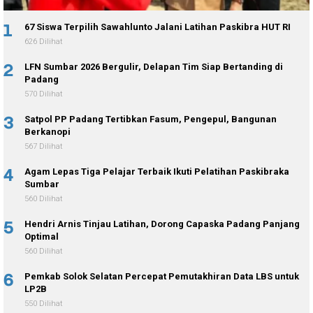
1
67 Siswa Terpilih Sawahlunto Jalani Latihan Paskibra HUT RI
626 Dilihat
2
LFN Sumbar 2026 Bergulir, Delapan Tim Siap Bertanding di
Padang
570 Dilihat
3
Satpol PP Padang Tertibkan Fasum, Pengepul, Bangunan
Berkanopi
567 Dilihat
4
Agam Lepas Tiga Pelajar Terbaik Ikuti Pelatihan Paskibraka
Sumbar
560 Dilihat
5
Hendri Arnis Tinjau Latihan, Dorong Capaska Padang Panjang
Optimal
560 Dilihat
6
Pemkab Solok Selatan Percepat Pemutakhiran Data LBS untuk
LP2B
550 Dilihat