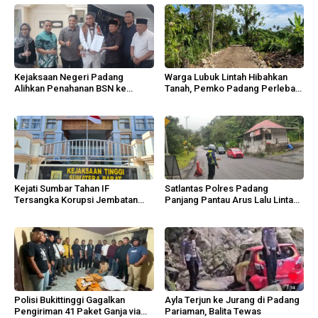
Kejaksaan Negeri Padang
Warga Lubuk Lintah Hibahkan
Alihkan Penahanan BSN ke
Tanah, Pemko Padang Perlebar
Tahanan Kota
Jalan Lingkungan
Kejati Sumbar Tahan IF
Satlantas Polres Padang
Tersangka Korupsi Jembatan
Panjang Pantau Arus Lalu Lintas
Sikabu
Lembah Anai
Polisi Bukittinggi Gagalkan
Ayla Terjun ke Jurang di Padang
Pengiriman 41 Paket Ganja via
Pariaman, Balita Tewas