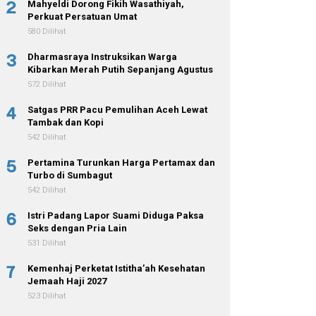
2
Mahyeldi Dorong Fikih Wasathiyah,
Perkuat Persatuan Umat
580 Dilihat
3
Dharmasraya Instruksikan Warga
Kibarkan Merah Putih Sepanjang Agustus
572 Dilihat
4
Satgas PRR Pacu Pemulihan Aceh Lewat
Tambak dan Kopi
542 Dilihat
5
Pertamina Turunkan Harga Pertamax dan
Turbo di Sumbagut
542 Dilihat
6
Istri Padang Lapor Suami Diduga Paksa
Seks dengan Pria Lain
531 Dilihat
7
Kemenhaj Perketat Istitha’ah Kesehatan
Jemaah Haji 2027
523 Dilihat