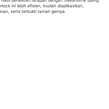
asil penelitian terapan dengan mekanisme saling
lock ini lebih efisien, mudah diaplikasikan,
an, serta terbukti ramah gempa.