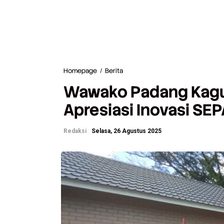
Homepage
/
Berita
W
a
Wawako Padang Kagum
w
a
Apresiasi Inovasi S
k
o
P
Redaksi
Selasa, 26 Agustus 2025
a
d
a
n
g
K
a
g
u
m
i