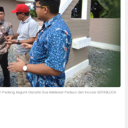
 Padang, Kagumi Geosite Gua Kelelawar Padayo dan Inovasi SEPABLOCK