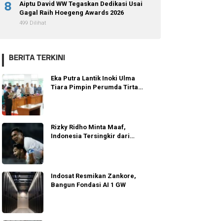
8
Aiptu David WW Tegaskan Dedikasi Usai
Gagal Raih Hoegeng Awards 2026
499 Dilihat
BERITA TERKINI
Eka Putra Lantik Inoki Ulma
Tiara Pimpin Perumda Tirta
Alami
Rizky Ridho Minta Maaf,
Indonesia Tersingkir dari
Semifinal AFF 2026
Indosat Resmikan Zankore,
Bangun Fondasi AI 1 GW