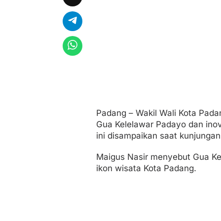
i
a
s
i
I
n
o
v
a
s
i
S
E
Padang – Wakil Wali Kota Pada
P
Gua Kelelawar Padayo dan ino
A
B
ini disampaikan saat kunjunga
L
O
Maigus Nasir menyebut Gua Kel
C
ikon wisata Kota Padang.
K