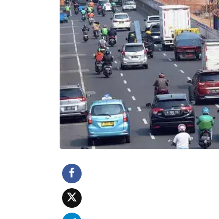
e
-
M
a
n
g
g
a
r
a
i
S
i
a
p
M
e
n
g
a
s
p
a
l