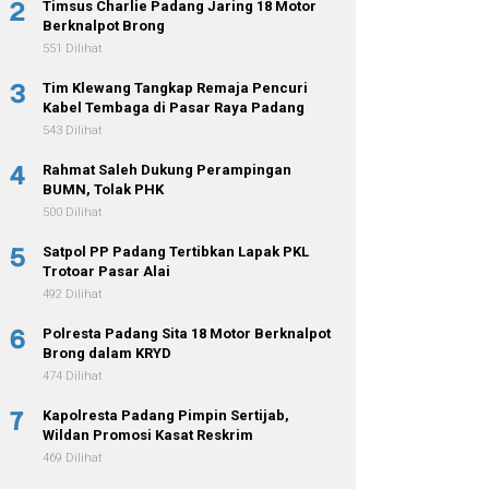
2
Timsus Charlie Padang Jaring 18 Motor
Berknalpot Brong
551 Dilihat
3
Tim Klewang Tangkap Remaja Pencuri
Kabel Tembaga di Pasar Raya Padang
543 Dilihat
4
Rahmat Saleh Dukung Perampingan
BUMN, Tolak PHK
500 Dilihat
5
Satpol PP Padang Tertibkan Lapak PKL
Trotoar Pasar Alai
492 Dilihat
6
Polresta Padang Sita 18 Motor Berknalpot
Brong dalam KRYD
474 Dilihat
7
Kapolresta Padang Pimpin Sertijab,
Wildan Promosi Kasat Reskrim
469 Dilihat