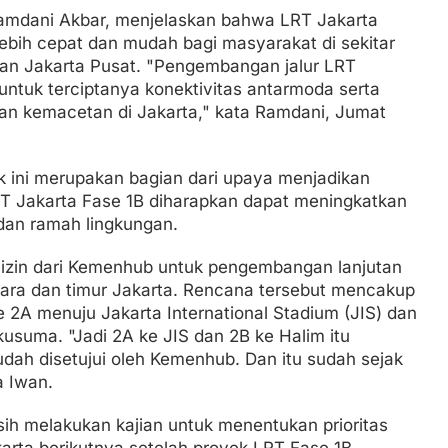
Ramdani Akbar, menjelaskan bahwa LRT Jakarta
bih cepat dan mudah bagi masyarakat di sekitar
 dan Jakarta Pusat. "Pengembangan jalur LRT
 untuk terciptanya konektivitas antarmoda serta
an kemacetan di Jakarta," kata Ramdani, Jumat
ini merupakan bagian dari upaya menjadikan
LRT Jakarta Fase 1B diharapkan dapat meningkatkan
 dan ramah lingkungan.
 izin dari Kemenhub untuk pengembangan lanjutan
utara dan timur Jakarta. Rencana tersebut mencakup
2A menuju Jakarta International Stadium (JIS) dan
usuma. "Jadi 2A ke JIS dan 2B ke Halim itu
dah disetujui oleh Kemenhub. Dan itu sudah sejak
a Iwan.
ih melakukan kajian untuk menentukan prioritas
rta berikutnya setelah proyek LRT Fase 1B