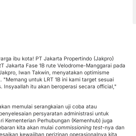
arga ibu kota! PT Jakarta Propertindo (Jakpro)
T Jakarta Fase 1B rute Velodrome-Manggarai pada
 Jakpro, Iwan Takwin, menyatakan optimisme
t. "Memang untuk LRT 1B ini kami target sesuai
 Insyaallah itu akan beroperasi secara official,"
akan memulai serangkaian uji coba atau
, penyelesaian persyaratan administrasi untuk
ari Kementerian Perhubungan (Kemenhub) juga
ebaran kita akan mulai
commissioning test
-nya dan
saikan kewajiban perizinan operasionalnya kita