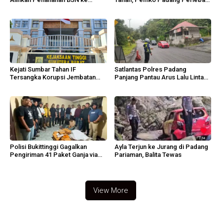
Tahanan Kota
Jalan Lingkungan
Kejati Sumbar Tahan IF
Satlantas Polres Padang
Tersangka Korupsi Jembatan
Panjang Pantau Arus Lalu Lintas
Sikabu
Lembah Anai
Polisi Bukittinggi Gagalkan
Ayla Terjun ke Jurang di Padang
Pengiriman 41 Paket Ganja via
Pariaman, Balita Tewas
Ekspedisi
View More