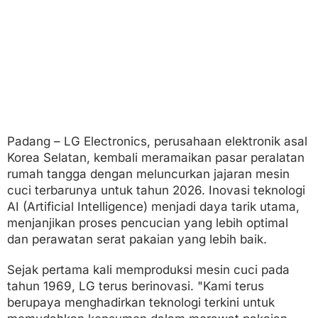
l
k
a
n
P
e
n
c
u
c
i
Padang – LG Electronics, perusahaan elektronik asal
a
Korea Selatan, kembali meramaikan pasar peralatan
n
,
rumah tangga dengan meluncurkan jajaran mesin
H
cuci terbarunya untuk tahun 2026. Inovasi teknologi
a
AI (Artificial Intelligence) menjadi daya tarik utama,
r
menjanjikan proses pencucian yang lebih optimal
g
a
dan perawatan serat pakaian yang lebih baik.
B
e
Sejak pertama kali memproduksi mesin cuci pada
r
tahun 1969, LG terus berinovasi. "Kami terus
v
a
berupaya menghadirkan teknologi terkini untuk
r