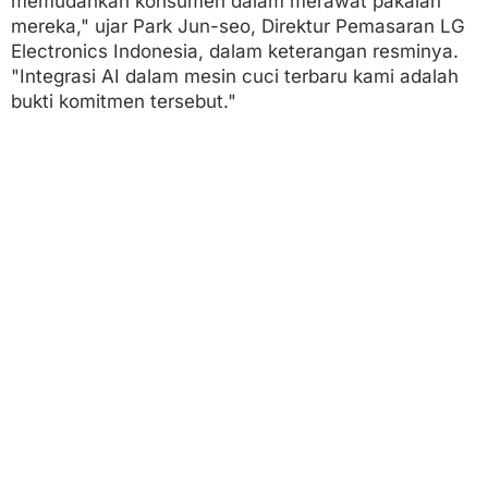
memudahkan konsumen dalam merawat pakaian
i
mereka," ujar Park Jun-seo, Direktur Pemasaran LG
a
s
Electronics Indonesia, dalam keterangan resminya.
i
"Integrasi AI dalam mesin cuci terbaru kami adalah
bukti komitmen tersebut."