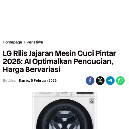
Homepage
/
Peristiwa
L
G
LG Rilis Jajaran Mesin Cuci Pintar
R
i
2026: AI Optimalkan Pencucian,
l
Harga Bervariasi
i
s
J
Redaksi
Kamis, 5 Februari 2026
a
j
a
r
a
n
M
e
s