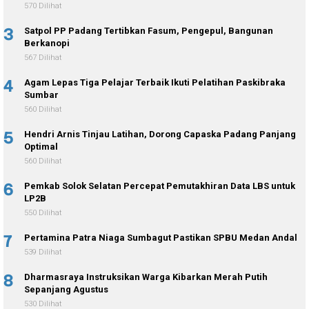
570 Dilihat
3
Satpol PP Padang Tertibkan Fasum, Pengepul, Bangunan
Berkanopi
567 Dilihat
4
Agam Lepas Tiga Pelajar Terbaik Ikuti Pelatihan Paskibraka
Sumbar
560 Dilihat
5
Hendri Arnis Tinjau Latihan, Dorong Capaska Padang Panjang
Optimal
560 Dilihat
6
Pemkab Solok Selatan Percepat Pemutakhiran Data LBS untuk
LP2B
550 Dilihat
7
Pertamina Patra Niaga Sumbagut Pastikan SPBU Medan Andal
539 Dilihat
8
Dharmasraya Instruksikan Warga Kibarkan Merah Putih
Sepanjang Agustus
530 Dilihat