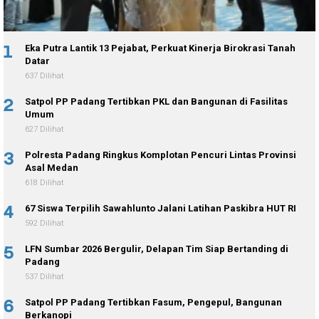
1
Eka Putra Lantik 13 Pejabat, Perkuat Kinerja Birokrasi Tanah
Datar
637 Dilihat
2
Satpol PP Padang Tertibkan PKL dan Bangunan di Fasilitas
Umum
627 Dilihat
3
Polresta Padang Ringkus Komplotan Pencuri Lintas Provinsi
Asal Medan
618 Dilihat
4
67 Siswa Terpilih Sawahlunto Jalani Latihan Paskibra HUT RI
592 Dilihat
5
LFN Sumbar 2026 Bergulir, Delapan Tim Siap Bertanding di
Padang
537 Dilihat
6
Satpol PP Padang Tertibkan Fasum, Pengepul, Bangunan
Berkanopi