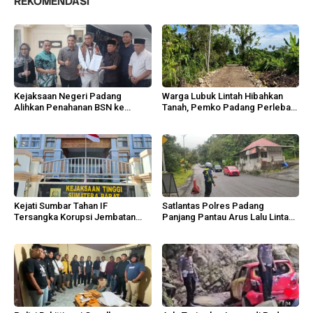
REKOMENDASI
Kejaksaan Negeri Padang
Warga Lubuk Lintah Hibahkan
Alihkan Penahanan BSN ke
Tanah, Pemko Padang Perlebar
Tahanan Kota
Jalan Lingkungan
Kejati Sumbar Tahan IF
Satlantas Polres Padang
Tersangka Korupsi Jembatan
Panjang Pantau Arus Lalu Lintas
Sikabu
Lembah Anai