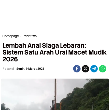
Homepage
/
Peristiwa
L
e
Lembah Anai Siaga Lebaran:
m
b
Sistem Satu Arah Urai Macet Mudik
a
2026
h
A
n
Redaksi
Senin, 9 Maret 2026
a
i
S
i
a
g
a
L
e