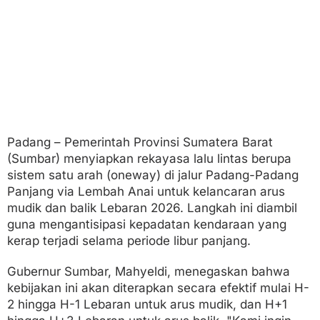
a
c
e
t
M
u
d
i
k
2
0
Padang – Pemerintah Provinsi Sumatera Barat
2
(Sumbar) menyiapkan rekayasa lalu lintas berupa
6
sistem satu arah (oneway) di jalur Padang-Padang
Panjang via Lembah Anai untuk kelancaran arus
mudik dan balik Lebaran 2026. Langkah ini diambil
guna mengantisipasi kepadatan kendaraan yang
kerap terjadi selama periode libur panjang.
Gubernur Sumbar, Mahyeldi, menegaskan bahwa
kebijakan ini akan diterapkan secara efektif mulai H-
2 hingga H-1 Lebaran untuk arus mudik, dan H+1