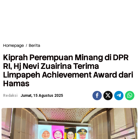
Homepage
/
Berita
K
i
Kiprah Perempuan Minang di DPR
p
r
RI, Hj Nevi Zuairina Terima
a
Limpapeh Achievement Award dari
h
P
Hamas
e
r
e
Redaksi
Jumat, 15 Agustus 2025
m
p
u
a
n
M
i