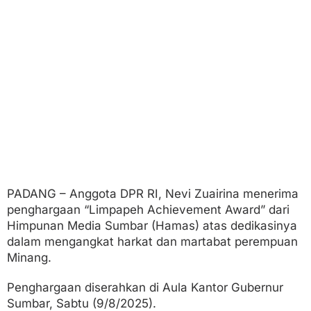
a
T
e
r
i
m
a
L
i
m
p
a
p
e
h
A
PADANG – Anggota DPR RI, Nevi Zuairina menerima
c
penghargaan “Limpapeh Achievement Award” dari
h
Himpunan Media Sumbar (Hamas) atas dedikasinya
i
dalam mengangkat harkat dan martabat perempuan
e
v
Minang.
e
m
Penghargaan diserahkan di Aula Kantor Gubernur
e
Sumbar, Sabtu (9/8/2025).
n