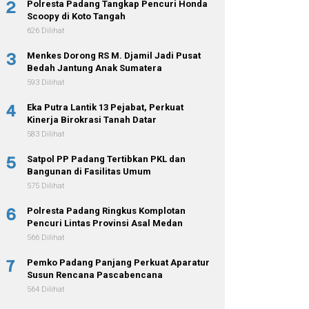
2
Polresta Padang Tangkap Pencuri Honda
Scoopy di Koto Tangah
626 Dilihat
3
Menkes Dorong RS M. Djamil Jadi Pusat
Bedah Jantung Anak Sumatera
593 Dilihat
4
Eka Putra Lantik 13 Pejabat, Perkuat
Kinerja Birokrasi Tanah Datar
583 Dilihat
5
Satpol PP Padang Tertibkan PKL dan
Bangunan di Fasilitas Umum
575 Dilihat
6
Polresta Padang Ringkus Komplotan
Pencuri Lintas Provinsi Asal Medan
566 Dilihat
7
Pemko Padang Panjang Perkuat Aparatur
Susun Rencana Pascabencana
564 Dilihat