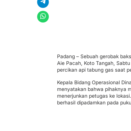
s
S
a
m
b
a
r
R
u
m
a
Padang – Sebuah gerobak bakso
h
Aie Pacah, Koto Tangah, Sabtu 
W
a
percikan api tabung gas saat 
r
g
Kepala Bidang Operasional Din
a
menyatakan bahwa pihaknya me
menerjunkan petugas ke lokasi. 
berhasil dipadamkan pada pukul