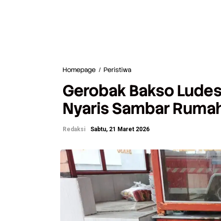
Homepage
/
Peristiwa
G
e
Gerobak Bakso Ludes 
r
o
Nyaris Sambar Ruma
b
a
k
Redaksi
Sabtu, 21 Maret 2026
B
a
k
s
o
L
u
d
e
s
T