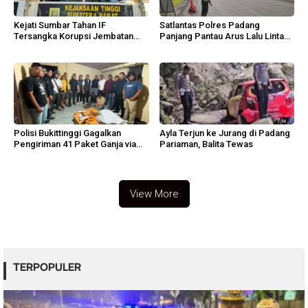
Kejati Sumbar Tahan IF
Satlantas Polres Padang
Tersangka Korupsi Jembatan
Panjang Pantau Arus Lalu Lintas
Sikabu
Lembah Anai
Polisi Bukittinggi Gagalkan
Ayla Terjun ke Jurang di Padang
Pengiriman 41 Paket Ganja via
Pariaman, Balita Tewas
Ekspedisi
View More
TERPOPULER