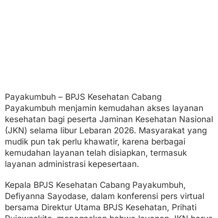
u
r
L
e
b
a
r
a
n
2
0
Payakumbuh – BPJS Kesehatan Cabang
2
Payakumbuh menjamin kemudahan akses layanan
6
,
kesehatan bagi peserta Jaminan Kesehatan Nasional
M
(JKN) selama libur Lebaran 2026. Masyarakat yang
u
mudik pun tak perlu khawatir, karena berbagai
d
kemudahan layanan telah disiapkan, termasuk
i
k
layanan administrasi kepesertaan.
A
m
Kepala BPJS Kesehatan Cabang Payakumbuh,
a
Defiyanna Sayodase, dalam konferensi pers virtual
n
!
bersama Direktur Utama BPJS Kesehatan, Prihati