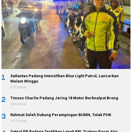
1
Satlantas Padang Intensifkan Blue Light Patrol, Lancarkan
Malam Minggu
573 Dilihat
2
Timsus Charlie Padang Jaring 18 Motor Berknalpot Brong
559 Dilihat
3
Rahmat Saleh Dukung Perampingan BUMN, Tolak PHK
512 Dilihat
Satpol PP Padang Tertibkan Lapak PKL Trotoar Pasar Alai