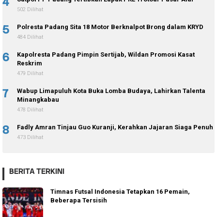
4
502 Dilihat
5
Polresta Padang Sita 18 Motor Berknalpot Brong dalam KRYD
484 Dilihat
6
Kapolresta Padang Pimpin Sertijab, Wildan Promosi Kasat
Reskrim
479 Dilihat
7
Wabup Limapuluh Kota Buka Lomba Budaya, Lahirkan Talenta
Minangkabau
478 Dilihat
8
Fadly Amran Tinjau Guo Kuranji, Kerahkan Jajaran Siaga Penuh
473 Dilihat
BERITA TERKINI
Timnas Futsal Indonesia Tetapkan 16 Pemain,
Beberapa Tersisih