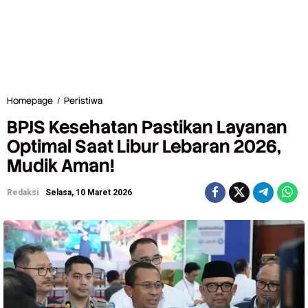
Homepage
/
Peristiwa
B
P
BPJS Kesehatan Pastikan Layanan
J
S
Optimal Saat Libur Lebaran 2026,
K
Mudik Aman!
e
s
e
Redaksi
Selasa, 10 Maret 2026
h
a
t
a
n
P
a
s
t