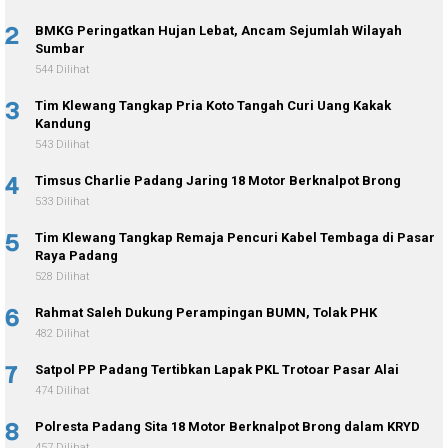
2
BMKG Peringatkan Hujan Lebat, Ancam Sejumlah Wilayah
Sumbar
544 Dilihat
3
Tim Klewang Tangkap Pria Koto Tangah Curi Uang Kakak
Kandung
543 Dilihat
4
Timsus Charlie Padang Jaring 18 Motor Berknalpot Brong
533 Dilihat
5
Tim Klewang Tangkap Remaja Pencuri Kabel Tembaga di Pasar
Raya Padang
528 Dilihat
6
Rahmat Saleh Dukung Perampingan BUMN, Tolak PHK
482 Dilihat
7
Satpol PP Padang Tertibkan Lapak PKL Trotoar Pasar Alai
474 Dilihat
8
Polresta Padang Sita 18 Motor Berknalpot Brong dalam KRYD
457 Dilihat