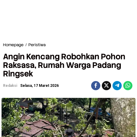
Homepage
/
Peristiwa
A
n
Angin Kencang Robohkan Pohon
g
i
Raksasa, Rumah Warga Padang
n
Ringsek
K
e
n
Redaksi
Selasa, 17 Maret 2026
c
a
n
g
R
o
b
o
h