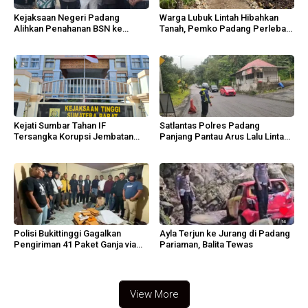
Kejaksaan Negeri Padang
Warga Lubuk Lintah Hibahkan
Alihkan Penahanan BSN ke
Tanah, Pemko Padang Perlebar
Tahanan Kota
Jalan Lingkungan
Kejati Sumbar Tahan IF
Satlantas Polres Padang
Tersangka Korupsi Jembatan
Panjang Pantau Arus Lalu Lintas
Sikabu
Lembah Anai
Polisi Bukittinggi Gagalkan
Ayla Terjun ke Jurang di Padang
Pengiriman 41 Paket Ganja via
Pariaman, Balita Tewas
Ekspedisi
View More