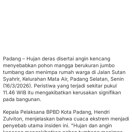
a
P
a
d
a
n
g
R
i
n
g
Padang – Hujan deras disertai angin kencang
s
menyebabkan pohon mangga berukuran jumbo
e
k
tumbang dan menimpa rumah warga di Jalan Sutan
Syahrir, Kelurahan Mata Air, Padang Selatan, Senin
(16/3/2026). Peristiwa yang terjadi sekitar pukul
11.46 WIB itu mengakibatkan kerusakan signifikan
pada bangunan.
Kepala Pelaksana BPBD Kota Padang, Hendri
Zulviton, menjelaskan bahwa cuaca ekstrem menjadi
penyebab utama insiden ini. "Hujan dan angin