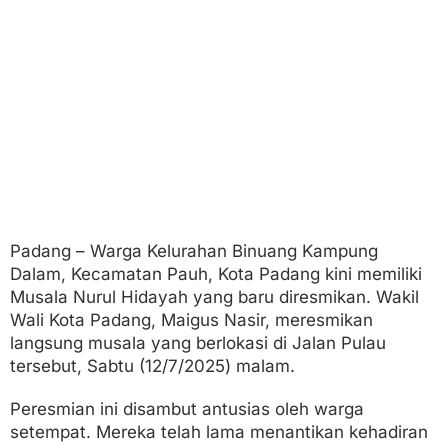
G
e
n
e
r
a
s
i
M
u
d
a
B
e
Padang – Warga Kelurahan Binuang Kampung
r
Dalam, Kecamatan Pauh, Kota Padang kini memiliki
a
k
Musala Nurul Hidayah yang baru diresmikan. Wakil
h
Wali Kota Padang, Maigus Nasir, meresmikan
l
langsung musala yang berlokasi di Jalan Pulau
a
tersebut, Sabtu (12/7/2025) malam.
k
M
u
Peresmian ini disambut antusias oleh warga
l
setempat. Mereka telah lama menantikan kehadiran
i