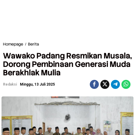
Homepage
/
Berita
W
a
Wawako Padang Resmikan Musala,
w
a
Dorong Pembinaan Generasi Muda
k
Berakhlak Mulia
o
P
a
Redaksi
Minggu, 13 Juli 2025
d
a
n
g
R
e
s
m
i