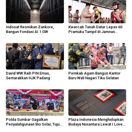
Indosat Resmikan Zankore,
Kwarcab Tanah Datar Lepas 60
Bangun Fondasi AI 1 GW
Pramuka Tampil di Jamnas
Cibubur
David WW Raih PIN Emas,
Pemkab Agam Bangun Kantor
Semarakkan HJK Padang
Baru Wali Nagari Tiku Selatan
Polda Sumbar Gagalkan
Plaza Indonesia Menghidupkan
Penyalahgunaan Bio Solar, Tujuh
Budaya Nusantara Lewat I Love
Tersangka Diamankan
Indonesia 2026