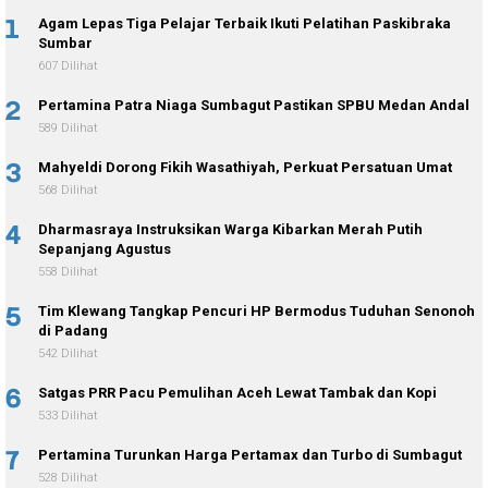
1
Agam Lepas Tiga Pelajar Terbaik Ikuti Pelatihan Paskibraka
Sumbar
607 Dilihat
2
Pertamina Patra Niaga Sumbagut Pastikan SPBU Medan Andal
589 Dilihat
3
Mahyeldi Dorong Fikih Wasathiyah, Perkuat Persatuan Umat
568 Dilihat
4
Dharmasraya Instruksikan Warga Kibarkan Merah Putih
Sepanjang Agustus
558 Dilihat
5
Tim Klewang Tangkap Pencuri HP Bermodus Tuduhan Senonoh
di Padang
542 Dilihat
6
Satgas PRR Pacu Pemulihan Aceh Lewat Tambak dan Kopi
533 Dilihat
7
Pertamina Turunkan Harga Pertamax dan Turbo di Sumbagut
528 Dilihat