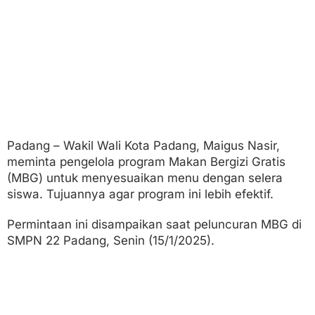
l
e
r
a
S
i
s
w
a
Padang – Wakil Wali Kota Padang, Maigus Nasir,
meminta pengelola program Makan Bergizi Gratis
(MBG) untuk menyesuaikan menu dengan selera
siswa. Tujuannya agar program ini lebih efektif.
Permintaan ini disampaikan saat peluncuran MBG di
SMPN 22 Padang, Senin (15/1/2025).