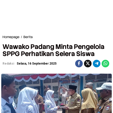
Homepage
/
Berita
W
a
Wawako Padang Minta Pengelola
w
a
SPPG Perhatikan Selera Siswa
k
o
Redaksi
Selasa, 16 September 2025
P
a
d
a
n
g
M
i
n
t
a