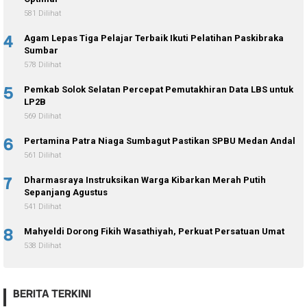
581 Dilihat
4
Agam Lepas Tiga Pelajar Terbaik Ikuti Pelatihan Paskibraka
Sumbar
578 Dilihat
5
Pemkab Solok Selatan Percepat Pemutakhiran Data LBS untuk
LP2B
569 Dilihat
6
Pertamina Patra Niaga Sumbagut Pastikan SPBU Medan Andal
561 Dilihat
7
Dharmasraya Instruksikan Warga Kibarkan Merah Putih
Sepanjang Agustus
541 Dilihat
8
Mahyeldi Dorong Fikih Wasathiyah, Perkuat Persatuan Umat
538 Dilihat
BERITA TERKINI