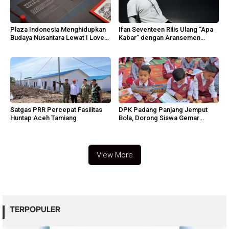
Plaza Indonesia Menghidupkan
Ifan Seventeen Rilis Ulang “Apa
Budaya Nusantara Lewat I Love
Kabar” dengan Aransemen
Indonesia 2026
Emosional
Satgas PRR Percepat Fasilitas
DPK Padang Panjang Jemput
Huntap Aceh Tamiang
Bola, Dorong Siswa Gemar
Membaca
View More
TERPOPULER