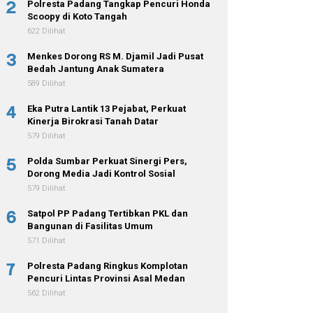
2
Polresta Padang Tangkap Pencuri Honda
Scoopy di Koto Tangah
622 Dilihat
3
Menkes Dorong RS M. Djamil Jadi Pusat
Bedah Jantung Anak Sumatera
589 Dilihat
4
Eka Putra Lantik 13 Pejabat, Perkuat
Kinerja Birokrasi Tanah Datar
579 Dilihat
5
Polda Sumbar Perkuat Sinergi Pers,
Dorong Media Jadi Kontrol Sosial
579 Dilihat
6
Satpol PP Padang Tertibkan PKL dan
Bangunan di Fasilitas Umum
571 Dilihat
7
Polresta Padang Ringkus Komplotan
Pencuri Lintas Provinsi Asal Medan
562 Dilihat