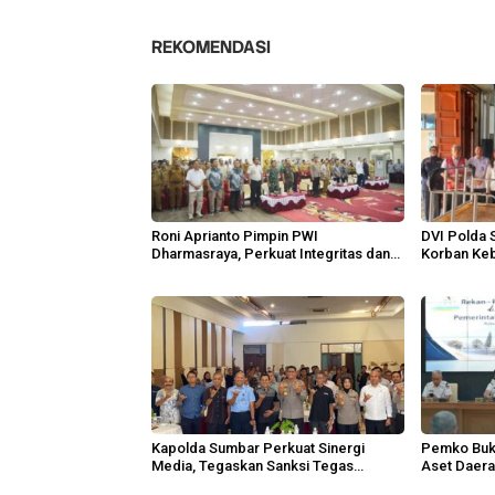
REKOMENDASI
Roni Aprianto Pimpin PWI
DVI Polda
Dharmasraya, Perkuat Integritas dan
Korban Ke
Marwah Jurnalisme
Kapolda Sumbar Perkuat Sinergi
Pemko Buki
Media, Tegaskan Sanksi Tegas
Aset Daer
Anggota