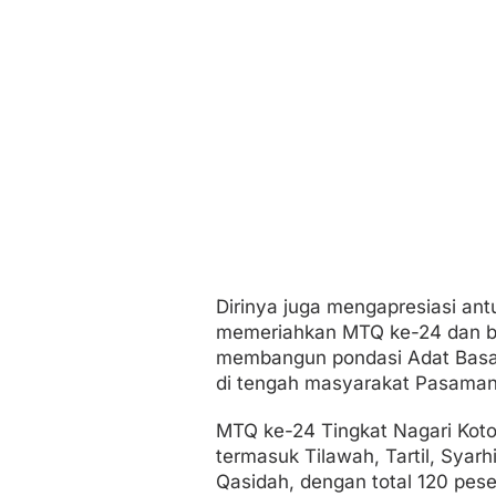
a
n
Dirinya juga mengapresiasi an
memeriahkan MTQ ke-24 dan be
membangun pondasi Adat Basan
di tengah masyarakat Pasaman
MTQ ke-24 Tingkat Nagari Kot
termasuk Tilawah, Tartil, Syarh
Qasidah, dengan total 120 pese