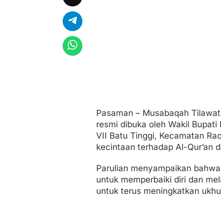
t
a
a
n
A
l
q
u
r
a
n
E
r
Pasaman – Musabaqah Tilawatil
a
resmi dibuka oleh Wakil Bupati 
t
k
VII Batu Tinggi, Kecamatan Rao
a
kecintaan terhadap Al-Qur’an 
n
P
Parulian menyampaikan bahwa
e
r
untuk memperbaiki diri dan me
s
untuk terus meningkatkan ukh
a
t
u