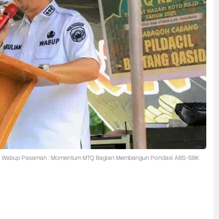
Wabup Pasaman : Momentum MTQ Bagian Membangun Pondasi ABS-SBK