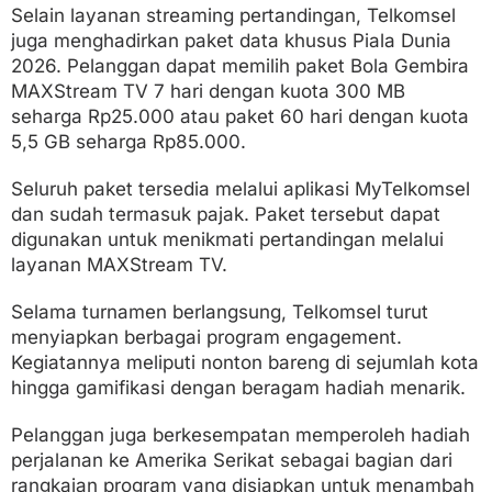
Selain layanan streaming pertandingan, Telkomsel
juga menghadirkan paket data khusus Piala Dunia
2026. Pelanggan dapat memilih paket Bola Gembira
MAXStream TV 7 hari dengan kuota 300 MB
seharga Rp25.000 atau paket 60 hari dengan kuota
5,5 GB seharga Rp85.000.
Seluruh paket tersedia melalui aplikasi MyTelkomsel
dan sudah termasuk pajak. Paket tersebut dapat
digunakan untuk menikmati pertandingan melalui
layanan MAXStream TV.
Selama turnamen berlangsung, Telkomsel turut
menyiapkan berbagai program engagement.
Kegiatannya meliputi nonton bareng di sejumlah kota
hingga gamifikasi dengan beragam hadiah menarik.
Pelanggan juga berkesempatan memperoleh hadiah
perjalanan ke Amerika Serikat sebagai bagian dari
rangkaian program yang disiapkan untuk menambah