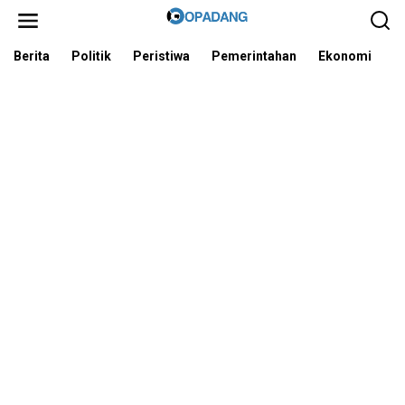
L
e
w
a
Berita
Politik
Peristiwa
Pemerintahan
Ekonomi
I
t
i
k
e
k
o
n
t
e
n