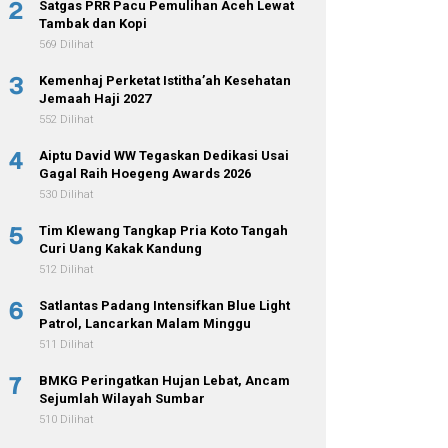
2
Satgas PRR Pacu Pemulihan Aceh Lewat
Tambak dan Kopi
569 Dilihat
3
Kemenhaj Perketat Istitha’ah Kesehatan
Jemaah Haji 2027
552 Dilihat
4
Aiptu David WW Tegaskan Dedikasi Usai
Gagal Raih Hoegeng Awards 2026
530 Dilihat
5
Tim Klewang Tangkap Pria Koto Tangah
Curi Uang Kakak Kandung
512 Dilihat
6
Satlantas Padang Intensifkan Blue Light
Patrol, Lancarkan Malam Minggu
511 Dilihat
7
BMKG Peringatkan Hujan Lebat, Ancam
Sejumlah Wilayah Sumbar
510 Dilihat