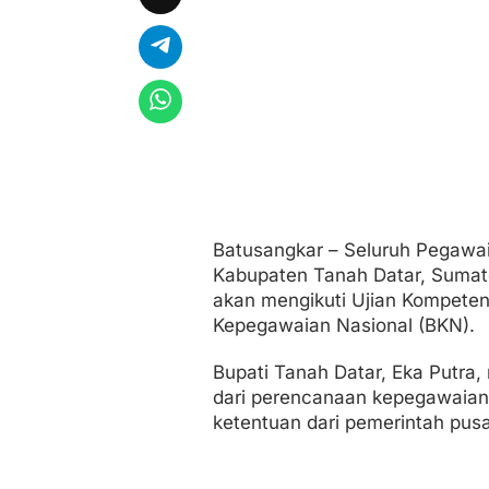
M
e
n
g
u
j
i
Batusangkar – Seluruh Pegawai 
Kabupaten Tanah Datar, Sumater
akan mengikuti Ujian Kompeten
Kepegawaian Nasional (BKN).
Bupati Tanah Datar, Eka Putr
dari perencanaan kepegawaian
ketentuan dari pemerintah pusa