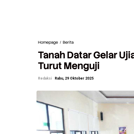
Homepage
/
Berita
T
a
Tanah Datar Gelar Uj
n
a
Turut Menguji
h
D
a
Redaksi
Rabu, 29 Oktober 2025
t
a
r
G
e
l
a
r
U
j
i