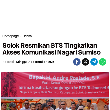
Homepage
/
Berita
S
o
Solok Resmikan BTS Tingkatkan
l
o
Akses Komunikasi Nagari Sumiso
k
R
Redaksi
Minggu, 7 September 2025
e
s
m
i
k
a
n
B
T
S
T