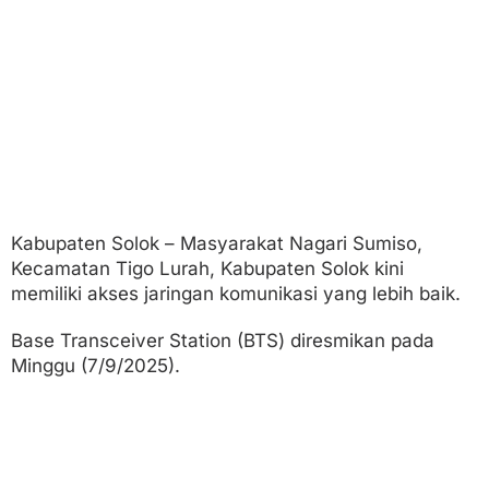
a
g
a
r
i
S
u
m
i
s
o
Kabupaten Solok – Masyarakat Nagari Sumiso,
Kecamatan Tigo Lurah, Kabupaten Solok kini
memiliki akses jaringan komunikasi yang lebih baik.
Base Transceiver Station (BTS) diresmikan pada
Minggu (7/9/2025).