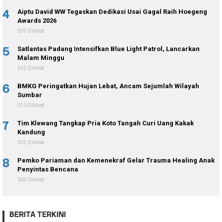
4
Aiptu David WW Tegaskan Dedikasi Usai Gagal Raih Hoegeng
Awards 2026
531 Dilihat
5
Satlantas Padang Intensifkan Blue Light Patrol, Lancarkan
Malam Minggu
515 Dilihat
6
BMKG Peringatkan Hujan Lebat, Ancam Sejumlah Wilayah
Sumbar
513 Dilihat
7
Tim Klewang Tangkap Pria Koto Tangah Curi Uang Kakak
Kandung
512 Dilihat
8
Pemko Pariaman dan Kemenekraf Gelar Trauma Healing Anak
Penyintas Bencana
506 Dilihat
BERITA TERKINI