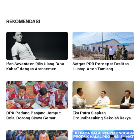
REKOMENDASI
Ifan Seventeen Rilis Ulang “Apa
Satgas PRR Percepat Fasilitas
Kabar” dengan Aransemen
Huntap Aceh Tamiang
Emosional
DPK Padang Panjang Jemput
Eka Putra Siapkan
Bola, Dorong Siswa Gemar
Groundbreaking Sekolah Rakyat,
Membaca
Huntap Ilirkan Oktober 2026