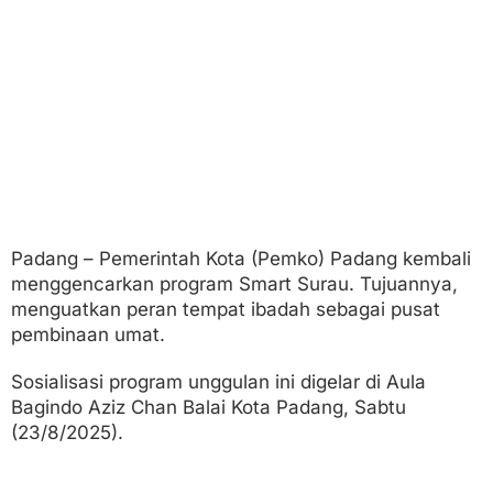
a
b
a
n
U
m
a
t
d
i
P
a
d
Padang – Pemerintah Kota (Pemko) Padang kembali
a
menggencarkan program Smart Surau. Tujuannya,
n
g
menguatkan peran tempat ibadah sebagai pusat
pembinaan umat.
Sosialisasi program unggulan ini digelar di Aula
Bagindo Aziz Chan Balai Kota Padang, Sabtu
(23/8/2025).