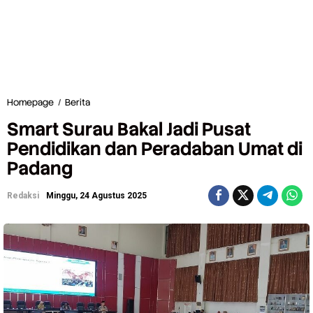
Homepage
/
Berita
S
m
Smart Surau Bakal Jadi Pusat
a
r
Pendidikan dan Peradaban Umat di
t
Padang
S
u
r
Redaksi
Minggu, 24 Agustus 2025
a
u
B
a
k
a
l
J
a