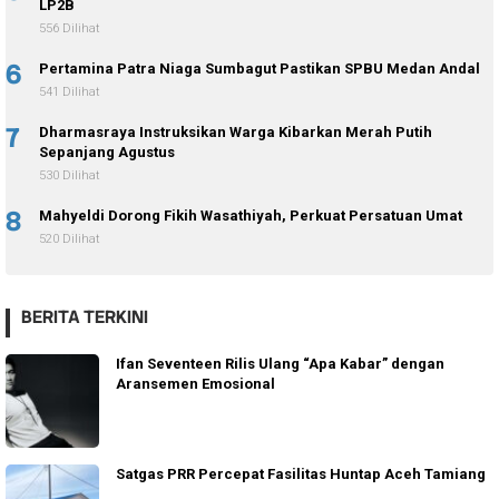
LP2B
556 Dilihat
6
Pertamina Patra Niaga Sumbagut Pastikan SPBU Medan Andal
541 Dilihat
7
Dharmasraya Instruksikan Warga Kibarkan Merah Putih
Sepanjang Agustus
530 Dilihat
8
Mahyeldi Dorong Fikih Wasathiyah, Perkuat Persatuan Umat
520 Dilihat
BERITA TERKINI
Ifan Seventeen Rilis Ulang “Apa Kabar” dengan
Aransemen Emosional
Satgas PRR Percepat Fasilitas Huntap Aceh Tamiang