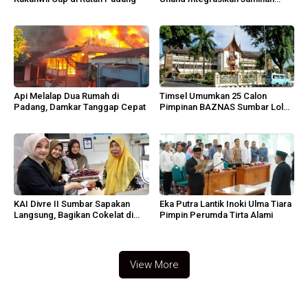
Sosial
Api Melalap Dua Rumah di
Timsel Umumkan 25 Calon
Padang, Damkar Tanggap Cepat
Pimpinan BAZNAS Sumbar Lolos
Wawancara
KAI Divre II Sumbar Sapakan
Eka Putra Lantik Inoki Ulma Tiara
Langsung, Bagikan Cokelat di
Pimpin Perumda Tirta Alami
Padang
View More