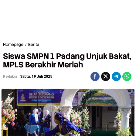
Homepage
/
Berita
S
i
Siswa SMPN 1 Padang Unjuk Bakat,
s
w
MPLS Berakhir Meriah
a
S
Redaksi
Sabtu, 19 Juli 2025
M
P
N
1
P
a
d
a
n
g
U