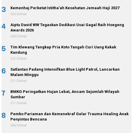
3
Kemenhaj Perketat Istitha’ah Kesehatan Jemaah Haji 2027
553 Dilihat
4
Aiptu David WW Tegaskan Dedikasi Usai Gagal Raih Hoegeng
Awards 2026
530 Dilihat
5
Tim Klewang Tangkap Pria Koto Tangah Curi Uang Kakak
Kandung
512 Dilihat
6
Satlantas Padang Intensifkan Blue Light Patrol, Lancarkan
Malam Minggu
511 Dilihat
7
BMKG Peringatkan Hujan Lebat, Ancam Sejumlah Wilayah
Sumbar
511 Dilihat
8
Pemko Pariaman dan Kemenekraf Gelar Trauma Healing Anak
Penyintas Bencana
506 Dilihat