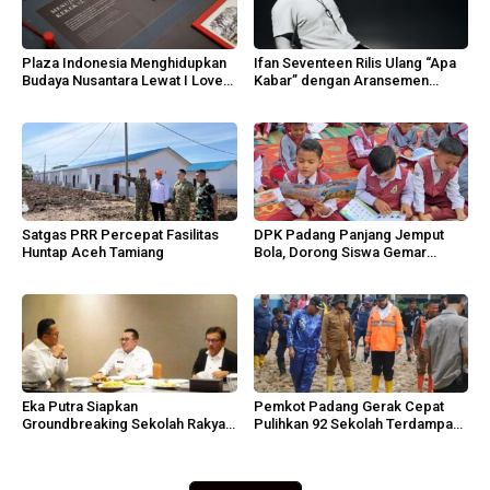
Plaza Indonesia Menghidupkan
Ifan Seventeen Rilis Ulang “Apa
Budaya Nusantara Lewat I Love
Kabar” dengan Aransemen
Indonesia 2026
Emosional
Satgas PRR Percepat Fasilitas
DPK Padang Panjang Jemput
Huntap Aceh Tamiang
Bola, Dorong Siswa Gemar
Membaca
Eka Putra Siapkan
Pemkot Padang Gerak Cepat
Groundbreaking Sekolah Rakyat,
Pulihkan 92 Sekolah Terdampak
Huntap Ilirkan Oktober 2026
Banjir