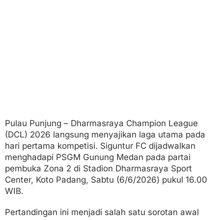
g
a
n
D
u
e
l
P
a
n
a
s
Pulau Punjung – Dharmasraya Champion League
(DCL) 2026 langsung menyajikan laga utama pada
hari pertama kompetisi. Siguntur FC dijadwalkan
menghadapi PSGM Gunung Medan pada partai
pembuka Zona 2 di Stadion Dharmasraya Sport
Center, Koto Padang, Sabtu (6/6/2026) pukul 16.00
WIB.
Pertandingan ini menjadi salah satu sorotan awal