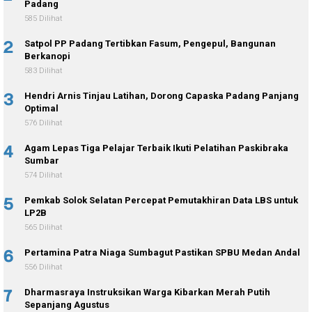
Padang
585 Dilihat
2
Satpol PP Padang Tertibkan Fasum, Pengepul, Bangunan
Berkanopi
583 Dilihat
3
Hendri Arnis Tinjau Latihan, Dorong Capaska Padang Panjang
Optimal
576 Dilihat
4
Agam Lepas Tiga Pelajar Terbaik Ikuti Pelatihan Paskibraka
Sumbar
574 Dilihat
5
Pemkab Solok Selatan Percepat Pemutakhiran Data LBS untuk
LP2B
565 Dilihat
6
Pertamina Patra Niaga Sumbagut Pastikan SPBU Medan Andal
556 Dilihat
7
Dharmasraya Instruksikan Warga Kibarkan Merah Putih
Sepanjang Agustus