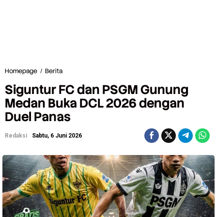
Homepage
/
Berita
S
i
Siguntur FC dan PSGM Gunung
g
u
Medan Buka DCL 2026 dengan
n
Duel Panas
t
u
r
Redaksi
Sabtu, 6 Juni 2026
F
C
d
a
n
P
S
G
M