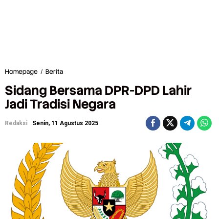
Homepage
/
Berita
S
i
Sidang Bersama DPR-DPD Lahir
d
a
Jadi Tradisi Negara
n
g
Redaksi
Senin, 11 Agustus 2025
B
e
r
s
a
m
a
D
P
R
-