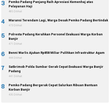
3
Pemko Padang Panjang Raih Apresiasi Kemenhaj atas
Pelayanan Haji
485 Dilihat
4
Maransi Terendam Lagi, Warga Desak Pemko Padang Bertindak
473 Dilihat
5
Polresta Padang Kerahkan Personel Evakuasi Warga Korban
Banjir
471 Dilihat
6
Benni Warlis Ajukan Rp858 Miliar Pulihkan Infrastruktur Agam
444 Dilihat
7
Satbrimob Polda Sumbar Gerak Cepat Evakuasi Warga Banjir
Padang
441 Dilihat
8
Pemko Padang Bergerak Cepat Salurkan Ribuan Bantuan
Korban Banjir
435 Dilihat