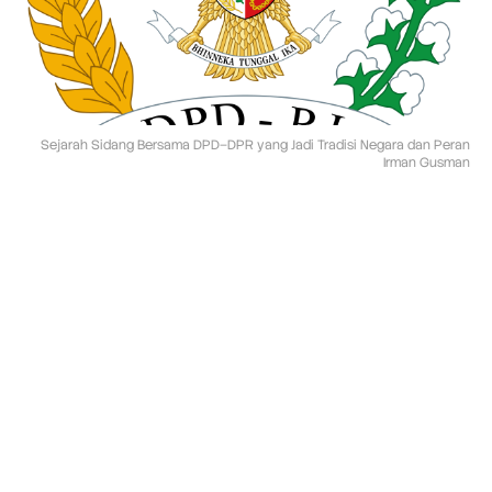
D
P
D
L
a
h
i
r
Sejarah Sidang Bersama DPD–DPR yang Jadi Tradisi Negara dan Peran
J
Irman Gusman
a
d
i
T
r
a
d
i
s
i
N
e
g
a
r
a