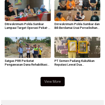
Ditreskrimum Polda Sumbar
Dirreskrimum Polda Sumbar dan
Lampaui Target Operasi Pekat-
Bili Berdamai Usai Perselisihan
Sikat Singgalang 2026
Viral
Satgas PRR Perketat
PT Semen Padang Kukuhkan
Pengawasan Dana Rehabilitasi
Reputasi Lewat Dua
Aceh
Penghargaan PR Nasional
View More