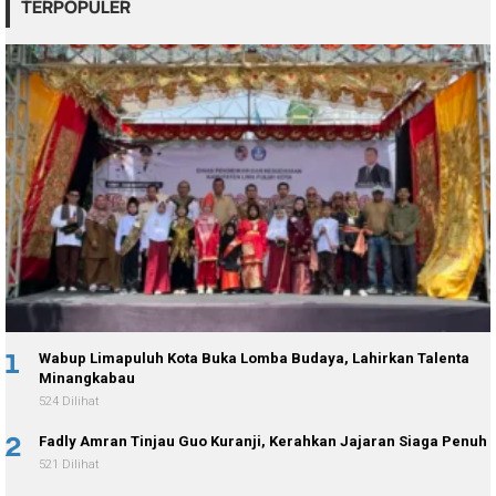
TERPOPULER
1
Wabup Limapuluh Kota Buka Lomba Budaya, Lahirkan Talenta
Minangkabau
524 Dilihat
2
Fadly Amran Tinjau Guo Kuranji, Kerahkan Jajaran Siaga Penuh
521 Dilihat