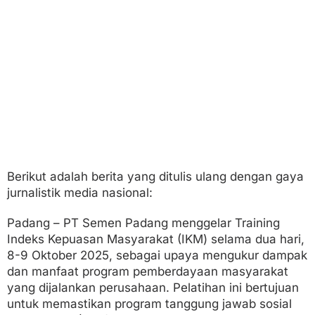
k
a
t
P
r
o
g
r
a
m
P
e
m
b
Berikut adalah berita yang ditulis ulang dengan gaya
e
jurnalistik media nasional:
r
d
a
Padang – PT Semen Padang menggelar Training
y
Indeks Kepuasan Masyarakat (IKM) selama dua hari,
a
8-9 Oktober 2025, sebagai upaya mengukur dampak
a
dan manfaat program pemberdayaan masyarakat
n
yang dijalankan perusahaan. Pelatihan ini bertujuan
untuk memastikan program tanggung jawab sosial