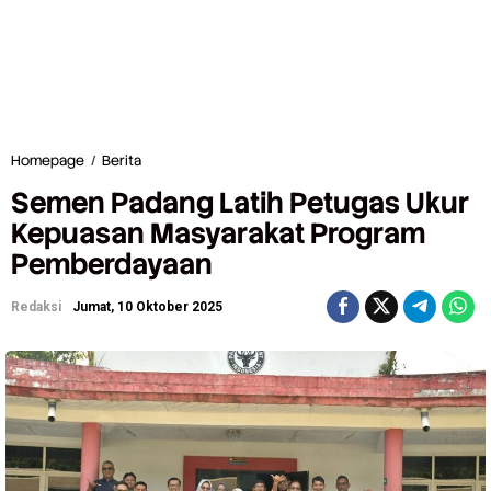
Homepage
/
Berita
S
e
Semen Padang Latih Petugas Ukur
m
e
Kepuasan Masyarakat Program
n
Pemberdayaan
P
a
d
Redaksi
Jumat, 10 Oktober 2025
a
n
g
L
a
t
i
h
P