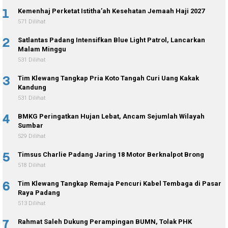
1
Kemenhaj Perketat Istitha’ah Kesehatan Jemaah Haji 2027
571 Dilihat
2
Satlantas Padang Intensifkan Blue Light Patrol, Lancarkan
Malam Minggu
531 Dilihat
3
Tim Klewang Tangkap Pria Koto Tangah Curi Uang Kakak
Kandung
531 Dilihat
4
BMKG Peringatkan Hujan Lebat, Ancam Sejumlah Wilayah
Sumbar
529 Dilihat
5
Timsus Charlie Padang Jaring 18 Motor Berknalpot Brong
518 Dilihat
6
Tim Klewang Tangkap Remaja Pencuri Kabel Tembaga di Pasar
Raya Padang
513 Dilihat
7
Rahmat Saleh Dukung Perampingan BUMN, Tolak PHK