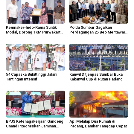
Kemnaker-Indo-Rama Suntik
Polda Sumbar Gagalkan
Modal, Dorong TKM Purwakarta
Perdagangan 25 Beo Mentawai
Tumbuh
di Bungus
54 Capaska Bukittinggi Jalani
Kanwil Ditjenpas Sumbar Buka
Tantingan Intensif
Kakanwil Cup di Rutan Padang
BPJS Ketenagakerjaan Gandeng
Api Melalap Dua Rumah di
Unand Integrasikan Jaminan
Padang, Damkar Tanggap Cepat
Sosial