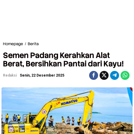
Homepage
/
Berita
S
e
Semen Padang Kerahkan Alat
m
e
Berat, Bersihkan Pantai dari Kayu!
n
P
Redaksi
Senin, 22 Desember 2025
a
d
a
n
g
K
e
r
a
h
k