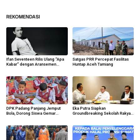
REKOMENDASI
Ifan Seventeen Rilis Ulang “Apa
Satgas PRR Percepat Fasilitas
Kabar” dengan Aransemen
Huntap Aceh Tamiang
Emosional
DPK Padang Panjang Jemput
Eka Putra Siapkan
Bola, Dorong Siswa Gemar
Groundbreaking Sekolah Rakyat,
Membaca
Huntap Ilirkan Oktober 2026