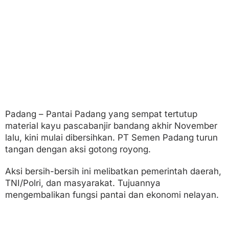
a
i
d
a
r
i
K
a
y
u
!
Padang – Pantai Padang yang sempat tertutup
material kayu pascabanjir bandang akhir November
lalu, kini mulai dibersihkan. PT Semen Padang turun
tangan dengan aksi gotong royong.
Aksi bersih-bersih ini melibatkan pemerintah daerah,
TNI/Polri, dan masyarakat. Tujuannya
mengembalikan fungsi pantai dan ekonomi nelayan.