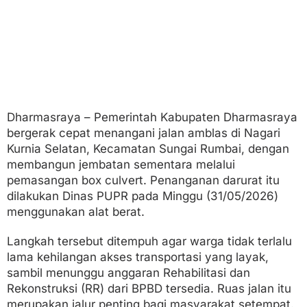
r
n
i
a
S
e
l
a
t
a
Dharmasraya – Pemerintah Kabupaten Dharmasraya
n
bergerak cepat menangani jalan amblas di Nagari
Kurnia Selatan, Kecamatan Sungai Rumbai, dengan
membangun jembatan sementara melalui
pemasangan box culvert. Penanganan darurat itu
dilakukan Dinas PUPR pada Minggu (31/05/2026)
menggunakan alat berat.
Langkah tersebut ditempuh agar warga tidak terlalu
lama kehilangan akses transportasi yang layak,
sambil menunggu anggaran Rehabilitasi dan
Rekonstruksi (RR) dari BPBD tersedia. Ruas jalan itu
merupakan jalur penting bagi masyarakat setempat.