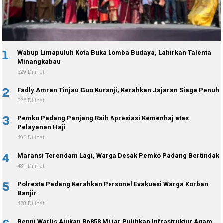
1
Wabup Limapuluh Kota Buka Lomba Budaya, Lahirkan Talenta
Minangkabau
529 Dilihat
2
Fadly Amran Tinjau Guo Kuranji, Kerahkan Jajaran Siaga Penuh
526 Dilihat
3
Pemko Padang Panjang Raih Apresiasi Kemenhaj atas
Pelayanan Haji
493 Dilihat
4
Maransi Terendam Lagi, Warga Desak Pemko Padang Bertindak
481 Dilihat
5
Polresta Padang Kerahkan Personel Evakuasi Warga Korban
Banjir
478 Dilihat
Benni Warlis Ajukan Rp858 Miliar Pulihkan Infrastruktur Agam