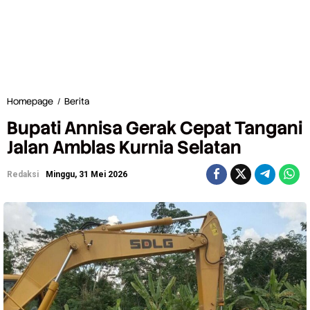
Homepage
/
Berita
B
u
Bupati Annisa Gerak Cepat Tangani
p
a
Jalan Amblas Kurnia Selatan
t
i
Redaksi
Minggu, 31 Mei 2026
A
n
n
i
s
a
G
e
r
a
k