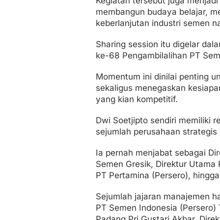
Kegiatan tersebut juga menjad
membangun budaya belajar, me
keberlanjutan industri semen n
Sharing session itu digelar da
ke-68 Pengambilalihan PT Se
Momentum ini dinilai penting 
sekaligus menegaskan kesiapa
yang kian kompetitif.
Dwi Soetjipto sendiri memiliki
sejumlah perusahaan strategis 
Ia pernah menjabat sebagai D
Semen Gresik, Direktur Utama 
PT Pertamina (Persero), hingg
Sejumlah jajaran manajemen had
PT Semen Indonesia (Persero) 
Padang Pri Gustari Akbar, Direk