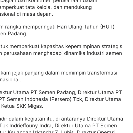
i bagian dari komitmen perusahaan dalam
mperkuat tata kelola, dan mendukung
asional di masa depan.
lam rangka memperingati Hari Ulang Tahun (HUT)
men Padang.
untuk memperkuat kapasitas kepemimpinan strategis
n perusahaan menghadapi dinamika industri semen
 rekam jejak panjang dalam memimpin transformasi
nasional.
irektur Utama PT Semen Padang, Direktur Utama PT
PT Semen Indonesia (Persero) Tbk, Direktur Utama
a Ketua SKK Migas.
ir dalam kegiatan itu, di antaranya Direktur Utama
Tbk Indrieffouny Indra, Direktur Utama PT Semen
tur Keuangan Iskandar Z. Lubis, Direktur Operasi