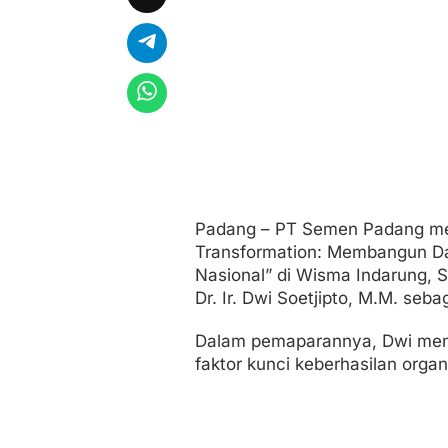
i
m
p
i
n
a
n
S
t
r
a
t
e
Padang – PT Semen Padang men
g
Transformation: Membangun Da
i
s
Nasional” di Wisma Indarung, S
Dr. Ir. Dwi Soetjipto, M.M. se
Dalam pemaparannya, Dwi men
faktor kunci keberhasilan organ