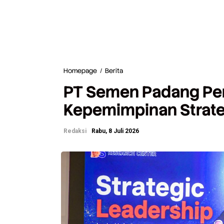
Homepage
/
Berita
P
T
PT Semen Padang Per
S
e
Kepemimpinan Strate
m
e
n
Redaksi
Rabu, 8 Juli 2026
P
a
d
a
n
g
P
e
r
k
u