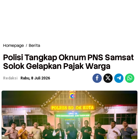
Homepage
/
Berita
P
o
Polisi Tangkap Oknum PNS Samsat
l
i
Solok Gelapkan Pajak Warga
s
i
Redaksi
Rabu, 8 Juli 2026
T
a
n
g
k
a
p
O
k
n
u