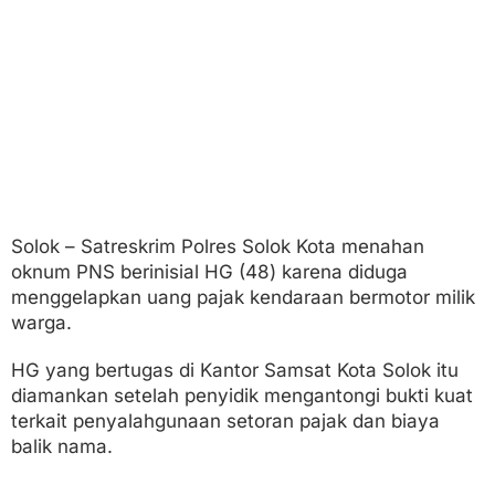
j
a
k
W
a
r
g
a
Solok – Satreskrim Polres Solok Kota menahan
oknum PNS berinisial HG (48) karena diduga
menggelapkan uang pajak kendaraan bermotor milik
warga.
HG yang bertugas di Kantor Samsat Kota Solok itu
diamankan setelah penyidik mengantongi bukti kuat
terkait penyalahgunaan setoran pajak dan biaya
balik nama.