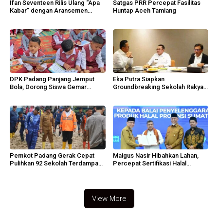
Ifan Seventeen Rilis Ulang “Apa
Satgas PRR Percepat Fasilitas
Kabar” dengan Aransemen
Huntap Aceh Tamiang
Emosional
DPK Padang Panjang Jemput
Eka Putra Siapkan
Bola, Dorong Siswa Gemar
Groundbreaking Sekolah Rakyat,
Membaca
Huntap Ilirkan Oktober 2026
Pemkot Padang Gerak Cepat
Maigus Nasir Hibahkan Lahan,
Pulihkan 92 Sekolah Terdampak
Percepat Sertifikasi Halal
Banjir
Sumbar
View More