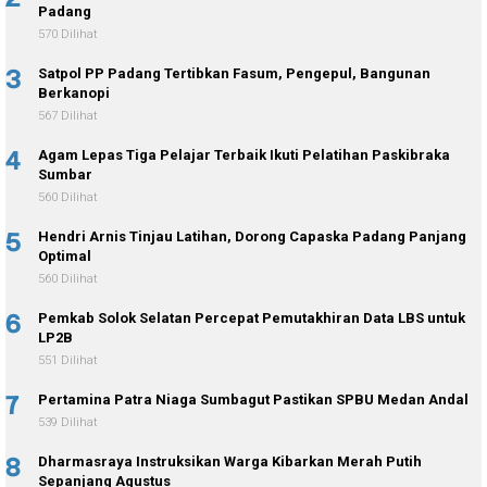
Padang
570 Dilihat
3
Satpol PP Padang Tertibkan Fasum, Pengepul, Bangunan
Berkanopi
567 Dilihat
4
Agam Lepas Tiga Pelajar Terbaik Ikuti Pelatihan Paskibraka
Sumbar
560 Dilihat
5
Hendri Arnis Tinjau Latihan, Dorong Capaska Padang Panjang
Optimal
560 Dilihat
6
Pemkab Solok Selatan Percepat Pemutakhiran Data LBS untuk
LP2B
551 Dilihat
7
Pertamina Patra Niaga Sumbagut Pastikan SPBU Medan Andal
539 Dilihat
8
Dharmasraya Instruksikan Warga Kibarkan Merah Putih
Sepanjang Agustus