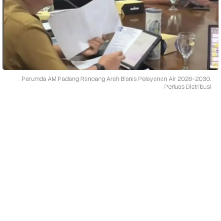
n
c
a
n
g
A
r
a
h
Perumda AM Padang Rancang Arah Bisnis Pelayanan Air 2026–2030,
B
Perluas Distribusi
i
s
n
i
s
P
e
l
a
y
a
n
a
n
A