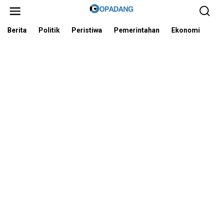
L
e
w
a
Berita
Politik
Peristiwa
Pemerintahan
Ekonomi
I
t
i
k
e
k
o
n
t
e
n