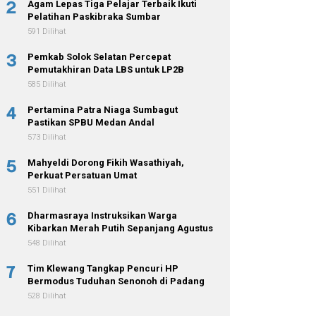
2
Agam Lepas Tiga Pelajar Terbaik Ikuti
Pelatihan Paskibraka Sumbar
591 Dilihat
3
Pemkab Solok Selatan Percepat
Pemutakhiran Data LBS untuk LP2B
585 Dilihat
4
Pertamina Patra Niaga Sumbagut
Pastikan SPBU Medan Andal
573 Dilihat
5
Mahyeldi Dorong Fikih Wasathiyah,
Perkuat Persatuan Umat
551 Dilihat
6
Dharmasraya Instruksikan Warga
Kibarkan Merah Putih Sepanjang Agustus
548 Dilihat
7
Tim Klewang Tangkap Pencuri HP
Bermodus Tuduhan Senonoh di Padang
528 Dilihat