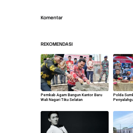
Komentar
REKOMENDASI
Pemkab Agam Bangun Kantor Baru
Polda Sum
Wali Nagari Tiku Selatan
Penyalahgu
Tersangka