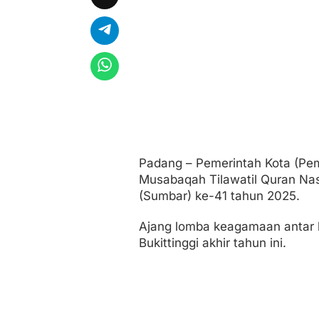
5
Padang – Pemerintah Kota (P
Musabaqah Tilawatil Quran Nas
(Sumbar) ke-41 tahun 2025.
Ajang lomba keagamaan antar k
Bukittinggi akhir tahun ini.