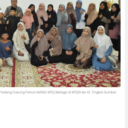
adang Dukung Penuh Kafilah MTQ Berlaga di MTQN Ke-41 Tingkat Sumbar