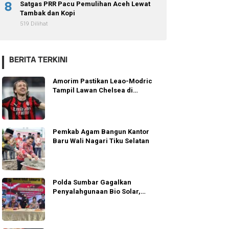
8
Satgas PRR Pacu Pemulihan Aceh Lewat
Tambak dan Kopi
519 Dilihat
BERITA TERKINI
Amorim Pastikan Leao-Modric
Tampil Lawan Chelsea di
Jakarta
Pemkab Agam Bangun Kantor
Baru Wali Nagari Tiku Selatan
Polda Sumbar Gagalkan
Penyalahgunaan Bio Solar,
Tujuh Tersangka Diamankan