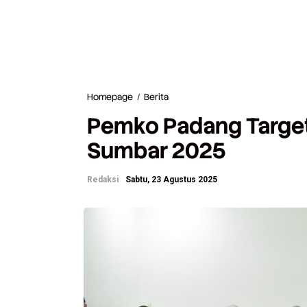
Homepage
/
Berita
P
e
Pemko Padang Targe
m
k
Sumbar 2025
o
P
a
Redaksi
Sabtu, 23 Agustus 2025
d
a
n
g
T
a
r
g
e
t
k