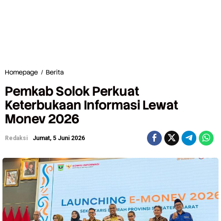
Homepage
/
Berita
P
e
Pemkab Solok Perkuat
m
k
Keterbukaan Informasi Lewat
a
Monev 2026
b
S
o
Redaksi
Jumat, 5 Juni 2026
l
o
k
P
e
r
k
u
a