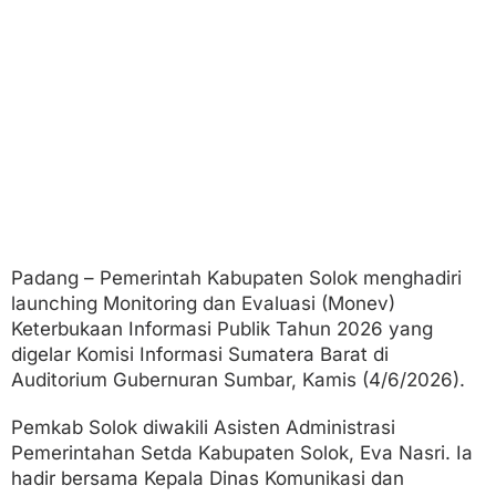
t
M
o
n
e
v
2
0
2
6
Padang – Pemerintah Kabupaten Solok menghadiri
launching Monitoring dan Evaluasi (Monev)
Keterbukaan Informasi Publik Tahun 2026 yang
digelar Komisi Informasi Sumatera Barat di
Auditorium Gubernuran Sumbar, Kamis (4/6/2026).
Pemkab Solok diwakili Asisten Administrasi
Pemerintahan Setda Kabupaten Solok, Eva Nasri. Ia
hadir bersama Kepala Dinas Komunikasi dan