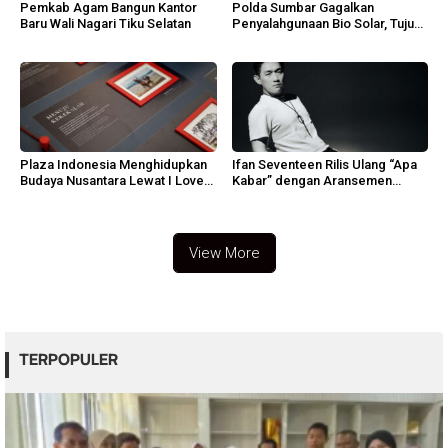
Pemkab Agam Bangun Kantor
Polda Sumbar Gagalkan
Baru Wali Nagari Tiku Selatan
Penyalahgunaan Bio Solar, Tujuh
Tersangka Diamankan
Plaza Indonesia Menghidupkan
Ifan Seventeen Rilis Ulang “Apa
Budaya Nusantara Lewat I Love
Kabar” dengan Aransemen
Indonesia 2026
Emosional
View More
TERPOPULER