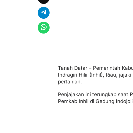
k
u
a
t
K
e
r
j
a
S
a
m
a
Tanah Datar – Pemerintah Kab
Indragiri Hilir (Inhil), Riau, ja
pertanian.
Penjajakan ini terungkap saat
Pemkab Inhil di Gedung Indojol