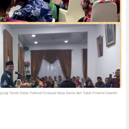
unjungi Tanah Datar: Perkuat Evaluasi Kerja Sama dan Tukar Potensi Daerah