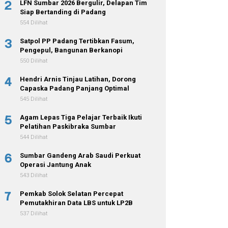
2
LFN Sumbar 2026 Bergulir, Delapan Tim
Siap Bertanding di Padang
554 Dilihat
3
Satpol PP Padang Tertibkan Fasum,
Pengepul, Bangunan Berkanopi
550 Dilihat
4
Hendri Arnis Tinjau Latihan, Dorong
Capaska Padang Panjang Optimal
545 Dilihat
5
Agam Lepas Tiga Pelajar Terbaik Ikuti
Pelatihan Paskibraka Sumbar
544 Dilihat
6
Sumbar Gandeng Arab Saudi Perkuat
Operasi Jantung Anak
543 Dilihat
7
Pemkab Solok Selatan Percepat
Pemutakhiran Data LBS untuk LP2B
537 Dilihat