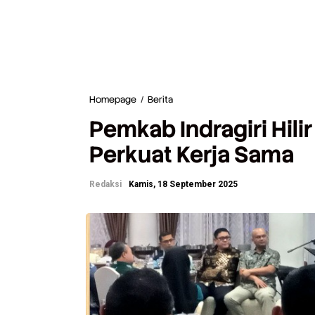
Homepage
/
Berita
P
e
Pemkab Indragiri Hili
m
k
Perkuat Kerja Sama
a
b
I
Redaksi
Kamis, 18 September 2025
n
d
r
a
g
i
r
i
H
i
l