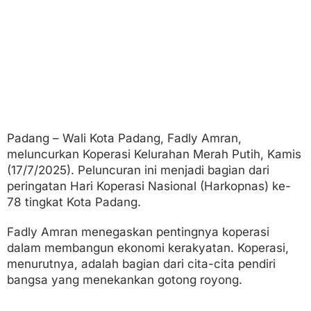
k
a
n
K
o
p
e
r
a
s
i
Padang – Wali Kota Padang, Fadly Amran,
M
meluncurkan Koperasi Kelurahan Merah Putih, Kamis
e
r
(17/7/2025). Peluncuran ini menjadi bagian dari
a
peringatan Hari Koperasi Nasional (Harkopnas) ke-
h
78 tingkat Kota Padang.
P
u
t
Fadly Amran menegaskan pentingnya koperasi
i
dalam membangun ekonomi kerakyatan. Koperasi,
h
menurutnya, adalah bagian dari cita-cita pendiri
!
bangsa yang menekankan gotong royong.