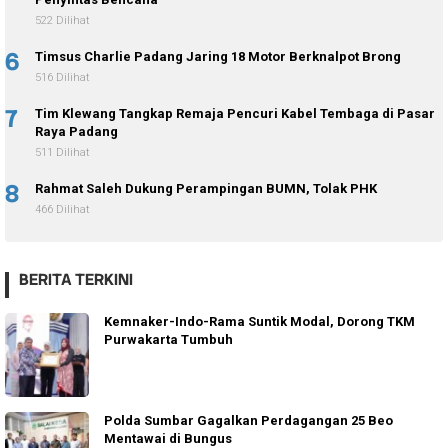
522 Dilihat
6
Timsus Charlie Padang Jaring 18 Motor Berknalpot Brong
516 Dilihat
7
Tim Klewang Tangkap Remaja Pencuri Kabel Tembaga di Pasar
Raya Padang
511 Dilihat
8
Rahmat Saleh Dukung Perampingan BUMN, Tolak PHK
466 Dilihat
BERITA TERKINI
Kemnaker-Indo-Rama Suntik Modal, Dorong TKM
Purwakarta Tumbuh
Polda Sumbar Gagalkan Perdagangan 25 Beo
Mentawai di Bungus