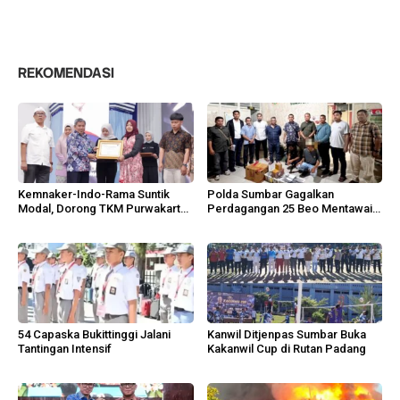
REKOMENDASI
Kemnaker-Indo-Rama Suntik
Polda Sumbar Gagalkan
Modal, Dorong TKM Purwakarta
Perdagangan 25 Beo Mentawai
Tumbuh
di Bungus
54 Capaska Bukittinggi Jalani
Kanwil Ditjenpas Sumbar Buka
Tantingan Intensif
Kakanwil Cup di Rutan Padang