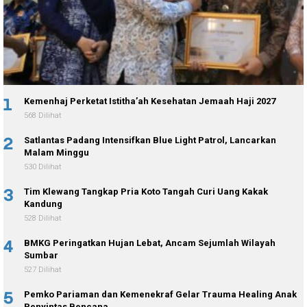
1
Kemenhaj Perketat Istitha’ah Kesehatan Jemaah Haji 2027
568 Dilihat
2
Satlantas Padang Intensifkan Blue Light Patrol, Lancarkan
Malam Minggu
530 Dilihat
3
Tim Klewang Tangkap Pria Koto Tangah Curi Uang Kakak
Kandung
528 Dilihat
4
BMKG Peringatkan Hujan Lebat, Ancam Sejumlah Wilayah
Sumbar
527 Dilihat
5
Pemko Pariaman dan Kemenekraf Gelar Trauma Healing Anak
Penyintas Bencana