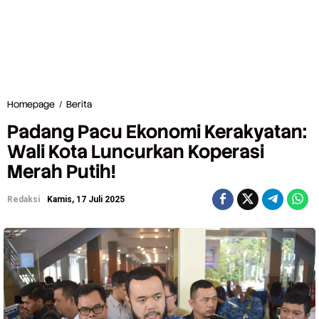
Homepage
/
Berita
P
a
Padang Pacu Ekonomi Kerakyatan:
d
a
Wali Kota Luncurkan Koperasi
n
Merah Putih!
g
P
a
Redaksi
Kamis, 17 Juli 2025
c
u
E
k
o
n
o
m
i