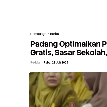
Homepage
/
Berita
P
a
Padang Optimalkan P
d
a
Gratis, Sasar Sekolah
n
g
O
Redaksi
Rabu, 23 Juli 2025
p
t
i
m
a
l
k
a
n
P
r