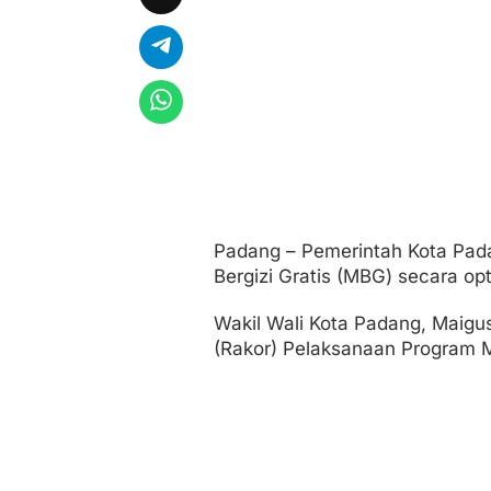
S
a
s
a
r
S
e
k
o
l
a
h
,
Padang – Pemerintah Kota Pa
L
Bergizi Gratis (MBG) secara opt
i
b
a
Wakil Wali Kota Padang, Maigus
t
(Rakor) Pelaksanaan Program MB
k
a
n
W
a
r
g