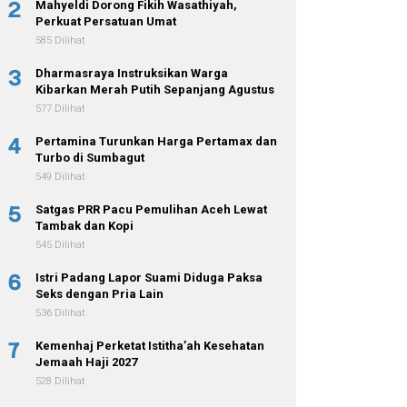
2
Mahyeldi Dorong Fikih Wasathiyah,
Perkuat Persatuan Umat
585 Dilihat
3
Dharmasraya Instruksikan Warga
Kibarkan Merah Putih Sepanjang Agustus
577 Dilihat
4
Pertamina Turunkan Harga Pertamax dan
Turbo di Sumbagut
549 Dilihat
5
Satgas PRR Pacu Pemulihan Aceh Lewat
Tambak dan Kopi
545 Dilihat
6
Istri Padang Lapor Suami Diduga Paksa
Seks dengan Pria Lain
536 Dilihat
7
Kemenhaj Perketat Istitha’ah Kesehatan
Jemaah Haji 2027
528 Dilihat