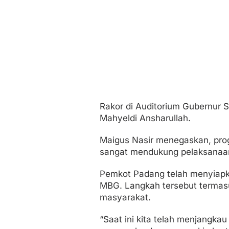
a
Rakor di Auditorium Gubernur 
Mahyeldi Ansharullah.
Maigus Nasir menegaskan, prog
sangat mendukung pelaksanaan 
Pemkot Padang telah menyiapk
MBG. Langkah tersebut termas
masyarakat.
“Saat ini kita telah menjangk