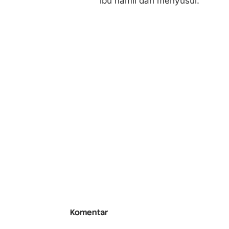
ibu hamil dan menyusui.
Komentar