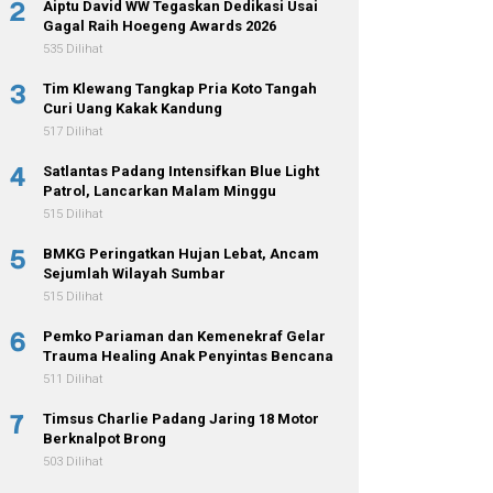
2
Aiptu David WW Tegaskan Dedikasi Usai
Gagal Raih Hoegeng Awards 2026
535 Dilihat
3
Tim Klewang Tangkap Pria Koto Tangah
Curi Uang Kakak Kandung
517 Dilihat
4
Satlantas Padang Intensifkan Blue Light
Patrol, Lancarkan Malam Minggu
515 Dilihat
5
BMKG Peringatkan Hujan Lebat, Ancam
Sejumlah Wilayah Sumbar
515 Dilihat
6
Pemko Pariaman dan Kemenekraf Gelar
Trauma Healing Anak Penyintas Bencana
511 Dilihat
7
Timsus Charlie Padang Jaring 18 Motor
Berknalpot Brong
503 Dilihat