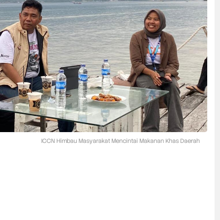
ICCN Himbau Masyarakat Mencintai Makanan Khas Daerah