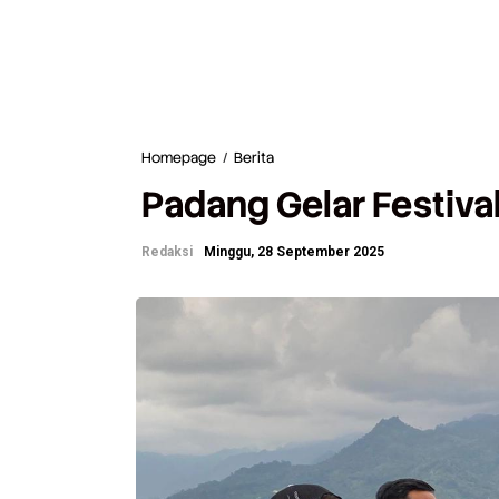
Homepage
/
Berita
P
a
Padang Gelar Festival
d
a
n
Redaksi
Minggu, 28 September 2025
g
G
e
l
a
r
F
e
s
t
i
v
a