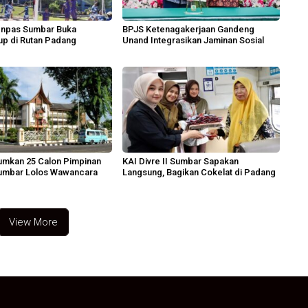
jenpas Sumbar Buka
BPJS Ketenagakerjaan Gandeng
up di Rutan Padang
Unand Integrasikan Jaminan Sosial
umkan 25 Calon Pimpinan
KAI Divre II Sumbar Sapakan
mbar Lolos Wawancara
Langsung, Bagikan Cokelat di Padang
View More