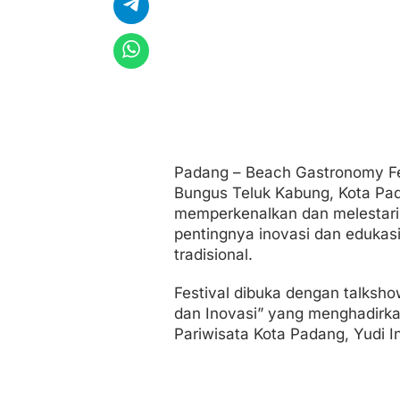
r
Padang – Beach Gastronomy Fes
Bungus Teluk Kabung, Kota Pa
memperkenalkan dan melestarikan
pentingnya inovasi dan edukasi
tradisional.
Festival dibuka dengan talksho
dan Inovasi” yang menghadirka
Pariwisata Kota Padang, Yudi I