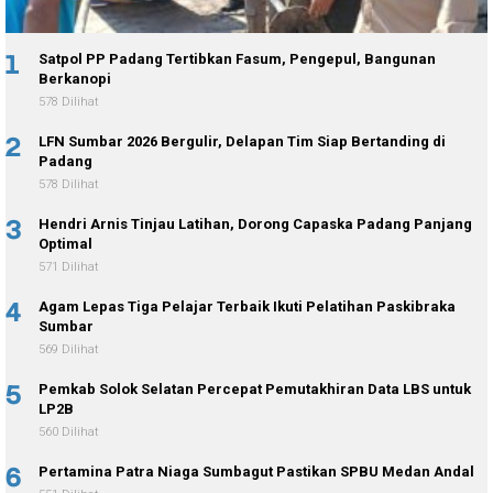
1
Satpol PP Padang Tertibkan Fasum, Pengepul, Bangunan
Berkanopi
578 Dilihat
2
LFN Sumbar 2026 Bergulir, Delapan Tim Siap Bertanding di
Padang
578 Dilihat
3
Hendri Arnis Tinjau Latihan, Dorong Capaska Padang Panjang
Optimal
571 Dilihat
4
Agam Lepas Tiga Pelajar Terbaik Ikuti Pelatihan Paskibraka
Sumbar
569 Dilihat
5
Pemkab Solok Selatan Percepat Pemutakhiran Data LBS untuk
LP2B
560 Dilihat
6
Pertamina Patra Niaga Sumbagut Pastikan SPBU Medan Andal