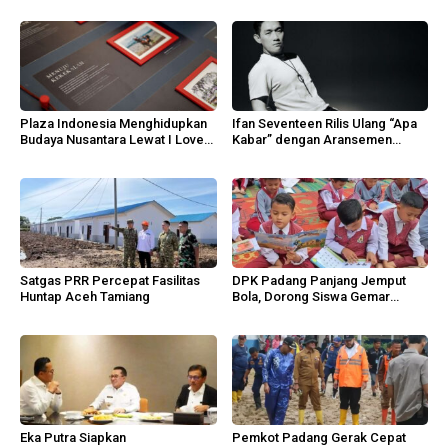
Plaza Indonesia Menghidupkan
Ifan Seventeen Rilis Ulang “Apa
Budaya Nusantara Lewat I Love
Kabar” dengan Aransemen
Indonesia 2026
Emosional
Satgas PRR Percepat Fasilitas
DPK Padang Panjang Jemput
Huntap Aceh Tamiang
Bola, Dorong Siswa Gemar
Membaca
Eka Putra Siapkan
Pemkot Padang Gerak Cepat