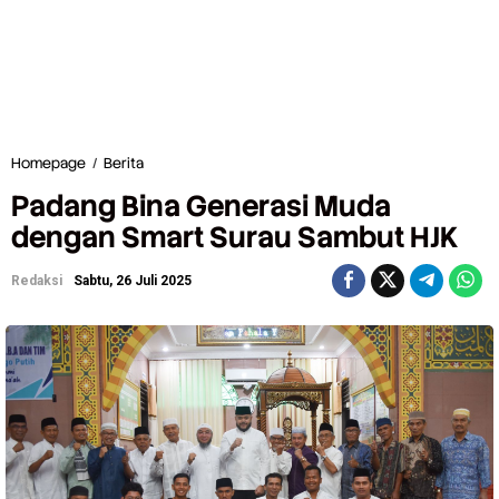
Homepage
/
Berita
P
a
Padang Bina Generasi Muda
d
a
dengan Smart Surau Sambut HJK
n
g
Redaksi
Sabtu, 26 Juli 2025
B
i
n
a
G
e
n
e
r
a
s