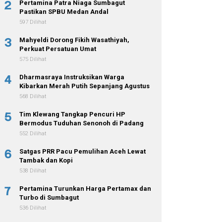
2
Pertamina Patra Niaga Sumbagut
Pastikan SPBU Medan Andal
597 Dilihat
3
Mahyeldi Dorong Fikih Wasathiyah,
Perkuat Persatuan Umat
575 Dilihat
4
Dharmasraya Instruksikan Warga
Kibarkan Merah Putih Sepanjang Agustus
568 Dilihat
5
Tim Klewang Tangkap Pencuri HP
Bermodus Tuduhan Senonoh di Padang
552 Dilihat
6
Satgas PRR Pacu Pemulihan Aceh Lewat
Tambak dan Kopi
538 Dilihat
7
Pertamina Turunkan Harga Pertamax dan
Turbo di Sumbagut
536 Dilihat