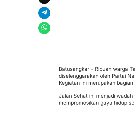
n
a
h
D
a
t
a
r
R
a
y
a
k
Batusangkar – Ribuan warga Ta
a
diselenggarakan oleh Partai Na
n
H
Kegiatan ini merupakan bagian 
U
T
Jalan Sehat ini menjadi wadah 
P
mempromosikan gaya hidup se
a
r
t
a
i