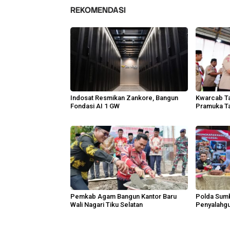
REKOMENDASI
Indosat Resmikan Zankore, Bangun
Kwarcab Ta
Fondasi AI 1 GW
Pramuka Ta
Pemkab Agam Bangun Kantor Baru
Polda Sum
Wali Nagari Tiku Selatan
Penyalahgu
Tersangka