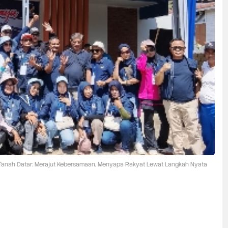
Tanah Datar: Merajut Kebersamaan, Menyapa Rakyat Lewat Langkah Nyata