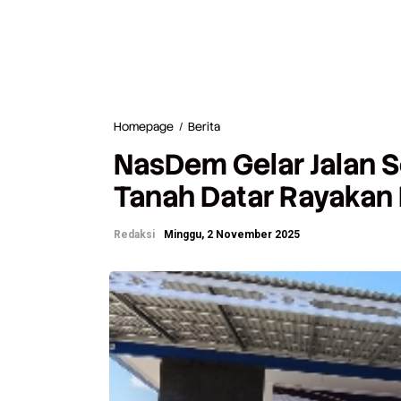
Homepage
/
Berita
N
a
NasDem Gelar Jalan S
s
D
Tanah Datar Rayakan 
e
m
G
Redaksi
Minggu, 2 November 2025
e
l
a
r
J
a
l
a
n
S
e