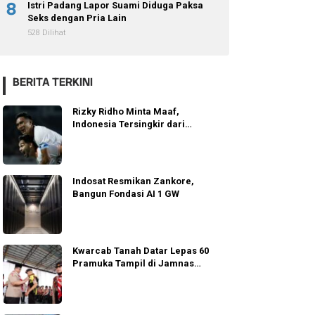
8
Istri Padang Lapor Suami Diduga Paksa
Seks dengan Pria Lain
528 Dilihat
BERITA TERKINI
Rizky Ridho Minta Maaf,
Indonesia Tersingkir dari
Semifinal AFF 2026
Indosat Resmikan Zankore,
Bangun Fondasi AI 1 GW
Kwarcab Tanah Datar Lepas 60
Pramuka Tampil di Jamnas
Cibubur