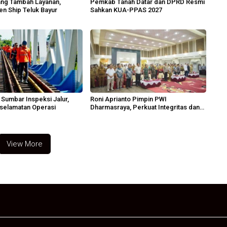
ang Tambah Layanan,
Pemkab Tanah Datar dan DPRD Resmi
n Ship Teluk Bayur
Sahkan KUA-PPAS 2027
I Sumbar Inspeksi Jalur,
Roni Aprianto Pimpin PWI
selamatan Operasi
Dharmasraya, Perkuat Integritas dan
Marwah Jurnalisme
View More