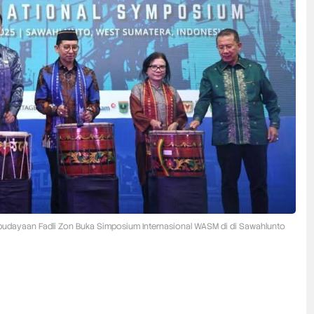
budayaan Fadli Zon Buka Simposium Internasional WASM di di Sawahlunto