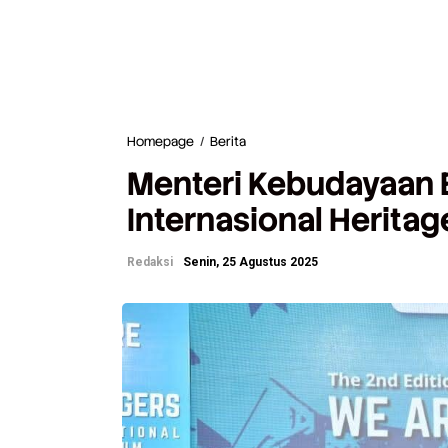
Homepage
/
Berita
M
e
Menteri Kebudayaan
n
t
Internasional Heritag
e
r
i
Redaksi
Senin, 25 Agustus 2025
K
e
b
u
d
a
y
a
a
n
B