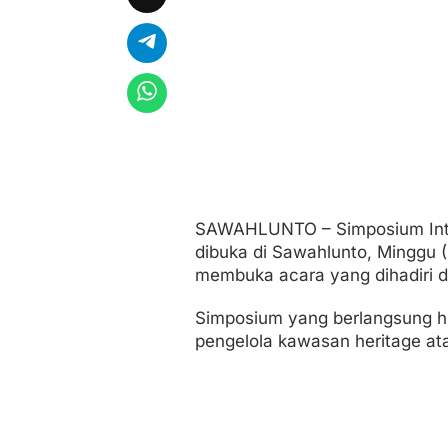
l
H
e
r
i
t
a
g
e
d
i
S
a
SAWAHLUNTO – Simposium Inte
w
dibuka di Sawahlunto, Minggu (
a
h
membuka acara yang dihadiri de
l
u
Simposium yang berlangsung h
n
pengelola kawasan heritage ata
t
o