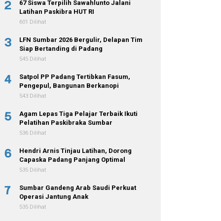
2
67 Siswa Terpilih Sawahlunto Jalani
Latihan Paskibra HUT RI
601 Dilihat
3
LFN Sumbar 2026 Bergulir, Delapan Tim
Siap Bertanding di Padang
545 Dilihat
4
Satpol PP Padang Tertibkan Fasum,
Pengepul, Bangunan Berkanopi
543 Dilihat
5
Agam Lepas Tiga Pelajar Terbaik Ikuti
Pelatihan Paskibraka Sumbar
536 Dilihat
6
Hendri Arnis Tinjau Latihan, Dorong
Capaska Padang Panjang Optimal
535 Dilihat
7
Sumbar Gandeng Arab Saudi Perkuat
Operasi Jantung Anak
535 Dilihat