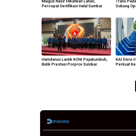
Maigus Nasir Hibahkan Lahan,
Trans Pad
Percepat Sertifikasi Halal Sumbar
Dukung Ope
Hamdanus Lantik KONI Payakumbuh,
KAI Divre I
Bidik Prestasi Porprov Sumbar
Perkuat Ke