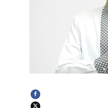
a
n
i
T
r
a
n
s
p
a
r
a
n
s
i
K
e
p
e
m
i
m
p
i