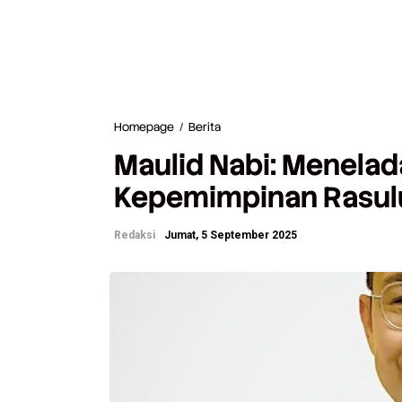
Homepage
/
Berita
M
a
Maulid Nabi: Menelad
u
l
Kepemimpinan Rasulu
i
d
N
Redaksi
Jumat, 5 September 2025
a
b
i
:
M
e
n
e
l
a
d