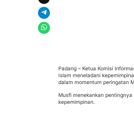
n
a
n
R
a
s
u
l
u
l
l
a
h
Padang – Ketua Komisi Informa
Islam meneladani kepemimpina
dalam momentum peringatan 
Musfi menekankan pentingnya 
kepemimpinan.