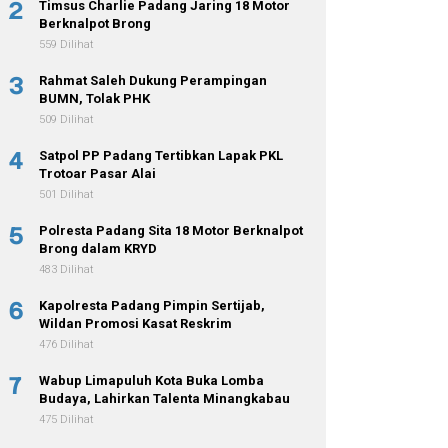
2
Timsus Charlie Padang Jaring 18 Motor
Berknalpot Brong
559 Dilihat
3
Rahmat Saleh Dukung Perampingan
BUMN, Tolak PHK
509 Dilihat
4
Satpol PP Padang Tertibkan Lapak PKL
Trotoar Pasar Alai
501 Dilihat
5
Polresta Padang Sita 18 Motor Berknalpot
Brong dalam KRYD
483 Dilihat
6
Kapolresta Padang Pimpin Sertijab,
Wildan Promosi Kasat Reskrim
476 Dilihat
7
Wabup Limapuluh Kota Buka Lomba
Budaya, Lahirkan Talenta Minangkabau
475 Dilihat