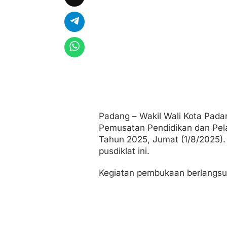
t
a
k
G
e
n
e
r
a
s
i
B
a
Padang – Wakil Wali Kota Pada
n
Pemusatan Pendidikan dan Pela
g
s
Tahun 2025, Jumat (1/8/2025). 
a
pusdiklat ini.
Kegiatan pembukaan berlangsu