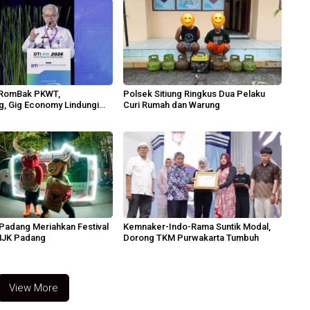
RomBak PKWT,
Polsek Sitiung Ringkus Dua Pelaku
g, Gig Economy Lindungi
Curi Rumah dan Warung
adang Meriahkan Festival
Kemnaker-Indo-Rama Suntik Modal,
JK Padang
Dorong TKM Purwakarta Tumbuh
View More