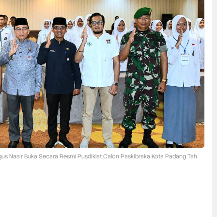
gus Nasir Buka Secara Resmi Pusdiklat Calon Paskibraka Kota Padang Tah