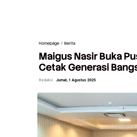
Homepage
/
Berita
M
a
Maigus Nasir Buka Pu
i
g
Cetak Generasi Bang
u
s
N
Redaksi
Jumat, 1 Agustus 2025
a
s
i
r
B
u
k
a
P
u
s