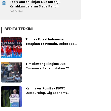
8
Fadly Amran Tinjau Guo Kuranji,
Kerahkan Jajaran Siaga Penuh
468 Dilihat
BERITA TERKINI
Timnas Futsal Indonesia
Tetapkan 16 Pemain, Beberapa
Tersisih
Tim Klewang Ringkus Dua
Curanmor Padang dalam 24
Jam
Kemnaker RomBak PKWT,
Outsourcing, Gig Economy
Lindungi Pekerja