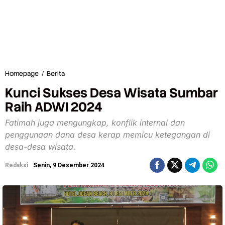
Homepage
/
Berita
K
u
Kunci Sukses Desa Wisata Sumbar
n
c
Raih ADWI 2024
i
S
Fatimah juga mengungkap, konflik internal dan
u
penggunaan dana desa kerap memicu ketegangan di
k
desa-desa wisata.
s
e
s
Redaksi
Senin, 9 Desember 2024
D
e
s
a
W
i