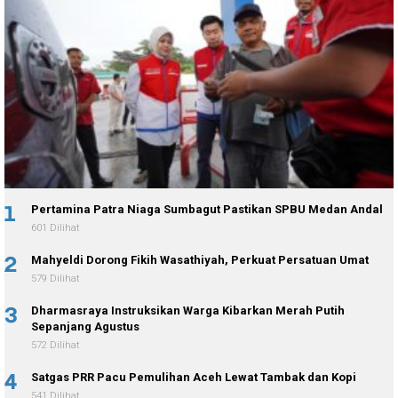
1
Pertamina Patra Niaga Sumbagut Pastikan SPBU Medan Andal
601 Dilihat
2
Mahyeldi Dorong Fikih Wasathiyah, Perkuat Persatuan Umat
579 Dilihat
3
Dharmasraya Instruksikan Warga Kibarkan Merah Putih
Sepanjang Agustus
572 Dilihat
4
Satgas PRR Pacu Pemulihan Aceh Lewat Tambak dan Kopi
541 Dilihat