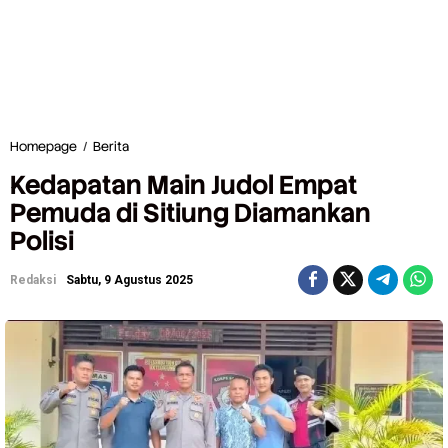
Homepage
/
Berita
K
e
Kedapatan Main Judol Empat
d
a
Pemuda di Sitiung Diamankan
p
Polisi
a
t
a
Redaksi
Sabtu, 9 Agustus 2025
n
M
a
i
n
J
u
d
o