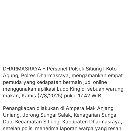
a
n
k
a
n
P
o
l
i
s
i
DHARMASRAYA – Personel Polsek Sitiung I Koto
Agung, Polres Dharmasraya, mengamankan empat
pemuda yang kedapatan bermain judi online
menggunakan aplikasi Ludo King di sebuah warung
makan, Kamis (7/8/2025) pukul 17.42 WIB.
Penangkapan dilakukan di Ampera Mak Anjang
Uniang, Jorong Sungai Salak, Kenagarian Sungai
Duo, Kecamatan Sitiung, Kabupaten Dharmasraya,
setelah polisi menerima laporan warga yang resah