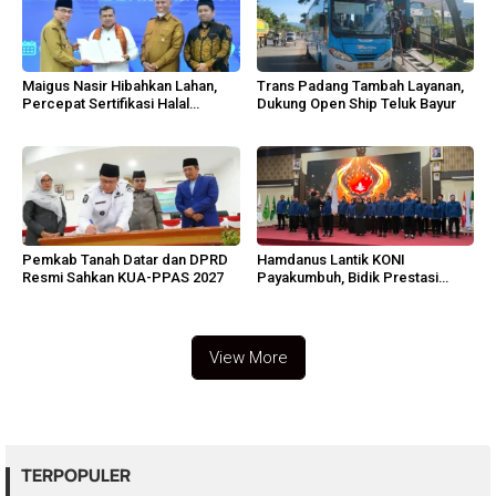
Maigus Nasir Hibahkan Lahan,
Trans Padang Tambah Layanan,
Percepat Sertifikasi Halal
Dukung Open Ship Teluk Bayur
Sumbar
Pemkab Tanah Datar dan DPRD
Hamdanus Lantik KONI
Resmi Sahkan KUA-PPAS 2027
Payakumbuh, Bidik Prestasi
Porprov Sumbar
View More
TERPOPULER