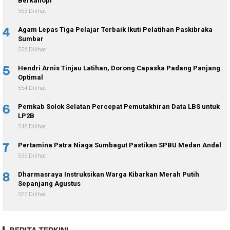
Berkanopi
563 Dilihat
4
Agam Lepas Tiga Pelajar Terbaik Ikuti Pelatihan Paskibraka
Sumbar
556 Dilihat
5
Hendri Arnis Tinjau Latihan, Dorong Capaska Padang Panjang
Optimal
554 Dilihat
6
Pemkab Solok Selatan Percepat Pemutakhiran Data LBS untuk
LP2B
546 Dilihat
7
Pertamina Patra Niaga Sumbagut Pastikan SPBU Medan Andal
535 Dilihat
8
Dharmasraya Instruksikan Warga Kibarkan Merah Putih
Sepanjang Agustus
527 Dilihat