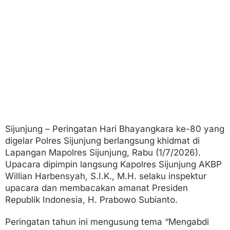
a
H
a
r
k
a
m
t
i
b
m
a
s
T
Sijunjung – Peringatan Hari Bhayangkara ke-80 yang
e
digelar Polres Sijunjung berlangsung khidmat di
r
p
Lapangan Mapolres Sijunjung, Rabu (1/7/2026).
u
Upacara dipimpin langsung Kapolres Sijunjung AKBP
j
Willian Harbensyah, S.I.K., M.H. selaku inspektur
i
upacara dan membacakan amanat Presiden
Republik Indonesia, H. Prabowo Subianto.
Peringatan tahun ini mengusung tema “Mengabdi