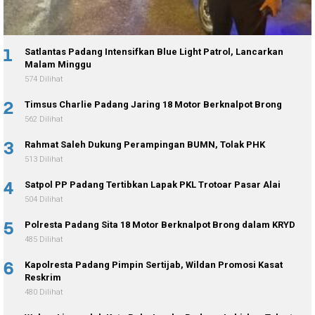
1
Satlantas Padang Intensifkan Blue Light Patrol, Lancarkan
Malam Minggu
574 Dilihat
2
Timsus Charlie Padang Jaring 18 Motor Berknalpot Brong
562 Dilihat
3
Rahmat Saleh Dukung Perampingan BUMN, Tolak PHK
513 Dilihat
4
Satpol PP Padang Tertibkan Lapak PKL Trotoar Pasar Alai
504 Dilihat
5
Polresta Padang Sita 18 Motor Berknalpot Brong dalam KRYD
485 Dilihat
6
Kapolresta Padang Pimpin Sertijab, Wildan Promosi Kasat
Reskrim
480 Dilihat