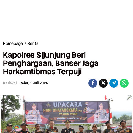
Homepage
/
Berita
K
a
Kapolres Sijunjung Beri
p
o
Penghargaan, Banser Jaga
l
Harkamtibmas Terpuji
r
e
s
Redaksi
Rabu, 1 Juli 2026
S
i
j
u
n
j
u
n
g