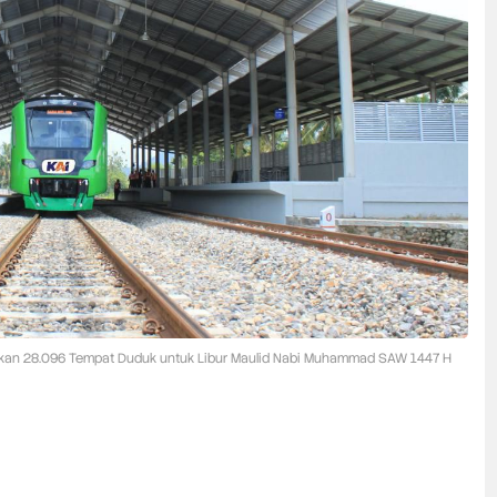
iakan 28.096 Tempat Duduk untuk Libur Maulid Nabi Muhammad SAW 1447 H