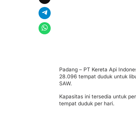
l
i
d
N
a
b
i
Padang – PT Kereta Api Indones
28.096 tempat duduk untuk li
SAW.
Kapasitas ini tersedia untuk p
tempat duduk per hari.