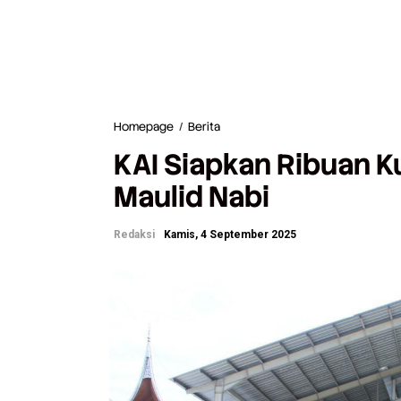
Homepage
/
Berita
K
A
KAI Siapkan Ribuan K
I
S
Maulid Nabi
i
a
p
Redaksi
Kamis, 4 September 2025
k
a
n
R
i
b
u
a
n
K
u