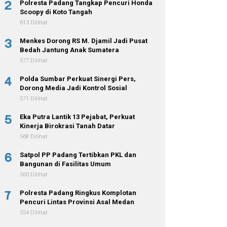
2
Polresta Padang Tangkap Pencuri Honda
Scoopy di Koto Tangah
613 Dilihat
3
Menkes Dorong RS M. Djamil Jadi Pusat
Bedah Jantung Anak Sumatera
577 Dilihat
4
Polda Sumbar Perkuat Sinergi Pers,
Dorong Media Jadi Kontrol Sosial
571 Dilihat
5
Eka Putra Lantik 13 Pejabat, Perkuat
Kinerja Birokrasi Tanah Datar
568 Dilihat
6
Satpol PP Padang Tertibkan PKL dan
Bangunan di Fasilitas Umum
560 Dilihat
7
Polresta Padang Ringkus Komplotan
Pencuri Lintas Provinsi Asal Medan
554 Dilihat