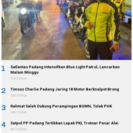
1
Satlantas Padang Intensifkan Blue Light Patrol, Lancarkan
Malam Minggu
570 Dilihat
2
Timsus Charlie Padang Jaring 18 Motor Berknalpot Brong
556 Dilihat
3
Rahmat Saleh Dukung Perampingan BUMN, Tolak PHK
508 Dilihat
4
Satpol PP Padang Tertibkan Lapak PKL Trotoar Pasar Alai
497 Dilihat