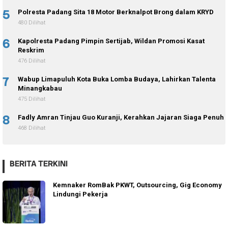
5
Polresta Padang Sita 18 Motor Berknalpot Brong dalam KRYD
480 Dilihat
6
Kapolresta Padang Pimpin Sertijab, Wildan Promosi Kasat
Reskrim
476 Dilihat
7
Wabup Limapuluh Kota Buka Lomba Budaya, Lahirkan Talenta
Minangkabau
475 Dilihat
8
Fadly Amran Tinjau Guo Kuranji, Kerahkan Jajaran Siaga Penuh
468 Dilihat
BERITA TERKINI
Kemnaker RomBak PKWT, Outsourcing, Gig Economy
Lindungi Pekerja