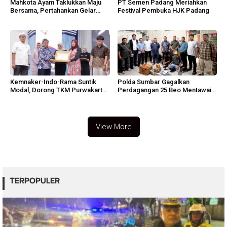
Mahkota Ayam Taklukkan Maju
PT Semen Padang Meriahkan
Bersama, Pertahankan Gelar
Festival Pembuka HJK Padang
MPL 2026
Kemnaker-Indo-Rama Suntik
Polda Sumbar Gagalkan
Modal, Dorong TKM Purwakarta
Perdagangan 25 Beo Mentawai
Tumbuh
di Bungus
View More
TERPOPULER