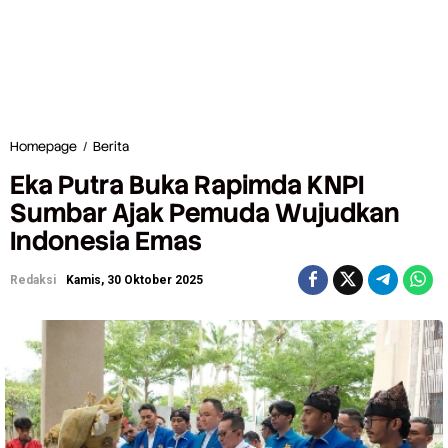
Homepage
/
Berita
E
k
Eka Putra Buka Rapimda KNPI
a
P
Sumbar Ajak Pemuda Wujudkan
u
Indonesia Emas
t
r
a
Redaksi
Kamis, 30 Oktober 2025
B
u
k
a
R
a
p
i
m