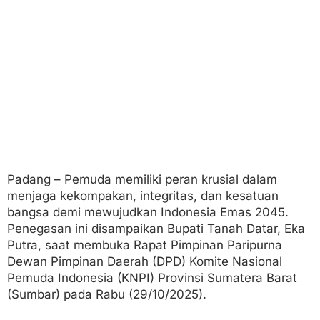
u
d
k
a
n
I
n
d
o
n
e
s
i
a
Padang – Pemuda memiliki peran krusial dalam
E
menjaga kekompakan, integritas, dan kesatuan
m
a
bangsa demi mewujudkan Indonesia Emas 2045.
s
Penegasan ini disampaikan Bupati Tanah Datar, Eka
Putra, saat membuka Rapat Pimpinan Paripurna
Dewan Pimpinan Daerah (DPD) Komite Nasional
Pemuda Indonesia (KNPI) Provinsi Sumatera Barat
(Sumbar) pada Rabu (29/10/2025).