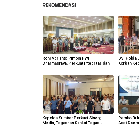
REKOMENDASI
Roni Aprianto Pimpin PWI
DVI Polda
Dharmasraya, Perkuat Integritas dan
Korban Ke
Marwah Jurnalisme
Kapolda Sumbar Perkuat Sinergi
Pemko Buki
Media, Tegaskan Sanksi Tegas
Aset Daer
Anggota