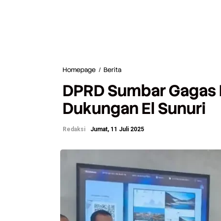
Homepage
/
Berita
D
P
DPRD Sumbar Gagas P
R
D
Dukungan El Sunuri
S
u
m
Redaksi
Jumat, 11 Juli 2025
b
a
r
G
a
g
a
s
P
e
r