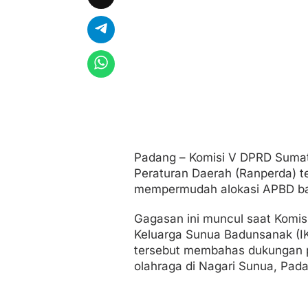
n
g
a
n
E
l
S
u
n
u
r
i
Padang – Komisi V DPRD Suma
Peraturan Daerah (Ranperda) te
mempermudah alokasi APBD bag
Gagasan ini muncul saat Komi
Keluarga Sunua Badunsanak (IK
tersebut membahas dukungan p
olahraga di Nagari Sunua, Pad