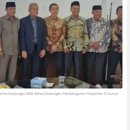
rima Kunjungan IKSB, Bahas Dukungan Pembangunan Pesantren El Sunuri