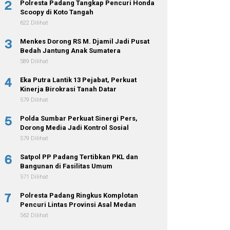
2
Polresta Padang Tangkap Pencuri Honda
Scoopy di Koto Tangah
622 Dilihat
3
Menkes Dorong RS M. Djamil Jadi Pusat
Bedah Jantung Anak Sumatera
589 Dilihat
4
Eka Putra Lantik 13 Pejabat, Perkuat
Kinerja Birokrasi Tanah Datar
579 Dilihat
5
Polda Sumbar Perkuat Sinergi Pers,
Dorong Media Jadi Kontrol Sosial
579 Dilihat
6
Satpol PP Padang Tertibkan PKL dan
Bangunan di Fasilitas Umum
571 Dilihat
7
Polresta Padang Ringkus Komplotan
Pencuri Lintas Provinsi Asal Medan
562 Dilihat