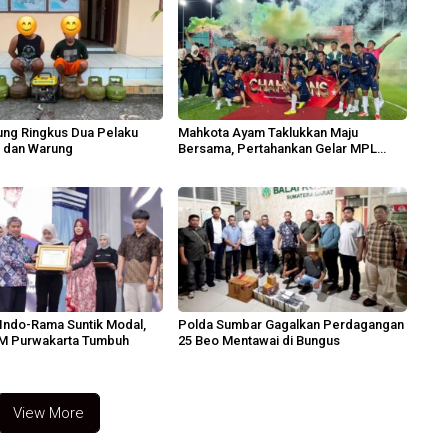
iung Ringkus Dua Pelaku
Mahkota Ayam Taklukkan Maju
h dan Warung
Bersama, Pertahankan Gelar MPL
2026
ndo-Rama Suntik Modal,
Polda Sumbar Gagalkan Perdagangan
M Purwakarta Tumbuh
25 Beo Mentawai di Bungus
View More