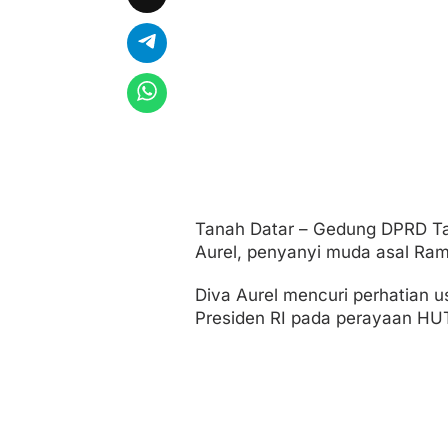
u
k
u
n
g
Tanah Datar – Gedung DPRD Ta
Aurel, penyanyi muda asal Ramb
Diva Aurel mencuri perhatian 
Presiden RI pada perayaan HU