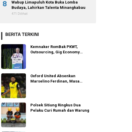
8
Wabup Limapuluh Kota Buka Lomba
Budaya, Lahirkan Talenta Minangkabau
471 Dilihat
BERITA TERKINI
Kemnaker RomBak PKWT,
Outsourcing, Gig Economy
Lindungi Pekerja
Oxford United Absenkan
Marselino Ferdinan, Masa
Depannya Dipertanyakan
Polsek Sitiung Ringkus Dua
Pelaku Curi Rumah dan Warung