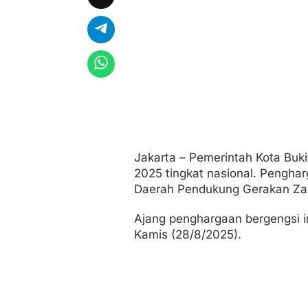
a
t
I
n
d
o
n
e
s
i
a
Jakarta – Pemerintah Kota Buk
2025 tingkat nasional. Pengharg
Daerah Pendukung Gerakan Zak
Ajang penghargaan bergengsi in
Kamis (28/8/2025).