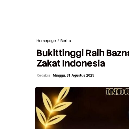
Homepage
/
Berita
B
u
Bukittinggi Raih Baz
k
i
Zakat Indonesia
t
t
i
Redaksi
Minggu, 31 Agustus 2025
n
g
g
i
R
a
i
h
B
a
z