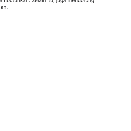
butuhkan. Selain itu, juga mendorong
an.