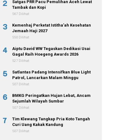
2
Satgas PRR Pacu Pemulihan Aceh Lewat
Tambak dan Kopi
567 Dilihat
3
Kemenhaj Perketat Istitha’ah Kesehatan
Jemaah Haji 2027
550 Dilihat
4
Aiptu David WW Tegaskan Dedikasi Usai
Gagal Raih Hoegeng Awards 2026
527 Dilihat
5
Satlantas Padang Intensifkan Blue Light
Patrol, Lancarkan Malam Minggu
507 Dilihat
6
BMKG Peringatkan Hujan Lebat, Ancam
Sejumlah Wilayah Sumbar
507 Dilihat
7
Tim Klewang Tangkap Pria Koto Tangah
Curi Uang Kakak Kandung
507 Dilihat