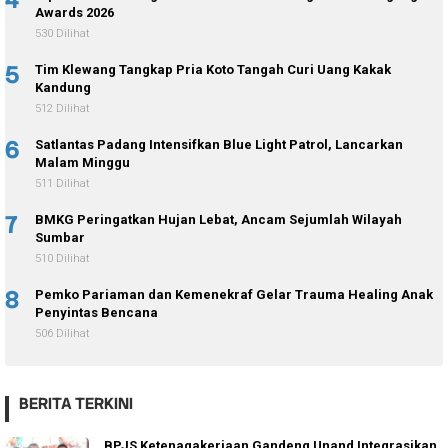
Awards 2026
530 Dilihat
5
Tim Klewang Tangkap Pria Koto Tangah Curi Uang Kakak
Kandung
512 Dilihat
6
Satlantas Padang Intensifkan Blue Light Patrol, Lancarkan
Malam Minggu
511 Dilihat
7
BMKG Peringatkan Hujan Lebat, Ancam Sejumlah Wilayah
Sumbar
510 Dilihat
8
Pemko Pariaman dan Kemenekraf Gelar Trauma Healing Anak
Penyintas Bencana
506 Dilihat
BERITA TERKINI
BPJS Ketenagakerjaan Gandeng Unand Integrasikan