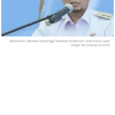
y
a
T
e
k
a
n
K
e
Kemiskinan, Wawako Bukittinggi Tekankan Kolaborasi Total untuk Capai
m
Target ‘Nol’ Ekstrem di 2025
i
s
k
i
n
a
n
E
k
s
t
r
e
m
H