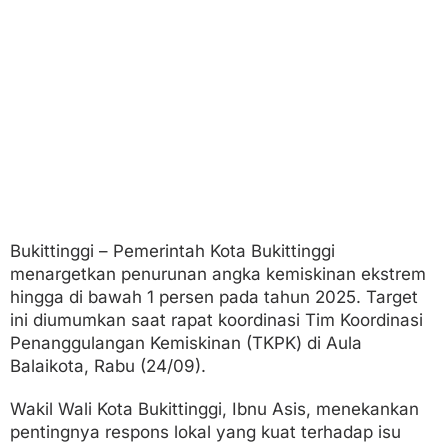
i
n
g
g
a
S
a
t
u
P
e
r
s
e
Bukittinggi – Pemerintah Kota Bukittinggi
n
menargetkan penurunan angka kemiskinan ekstrem
hingga di bawah 1 persen pada tahun 2025. Target
ini diumumkan saat rapat koordinasi Tim Koordinasi
Penanggulangan Kemiskinan (TKPK) di Aula
Balaikota, Rabu (24/09).
Wakil Wali Kota Bukittinggi, Ibnu Asis, menekankan
pentingnya respons lokal yang kuat terhadap isu