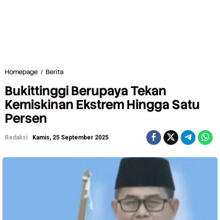
Homepage
/
Berita
B
u
Bukittinggi Berupaya Tekan
k
i
Kemiskinan Ekstrem Hingga Satu
t
Persen
t
i
n
Redaksi
Kamis, 25 September 2025
g
g
i
B
e
r
u
p
a